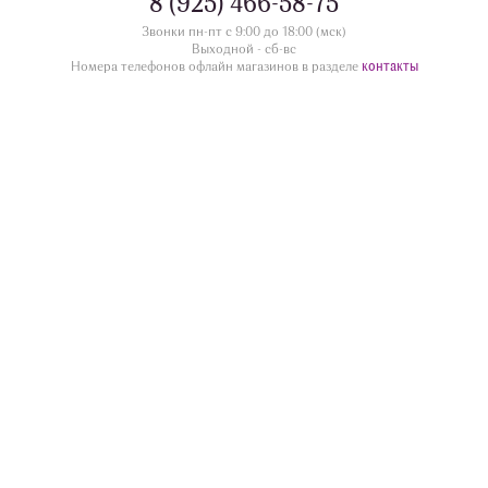
8 (925) 466-58-75
Звонки пн-пт с 9:00 до 18:00 (мск)
Выходной - сб-вс
контакты
Номера телефонов офлайн магазинов в разделе
divua.ru
©
Принимаем к оплате
Следите за нами
Контакты
г. Жуковский ул.Дугина 28/12, этаж 1