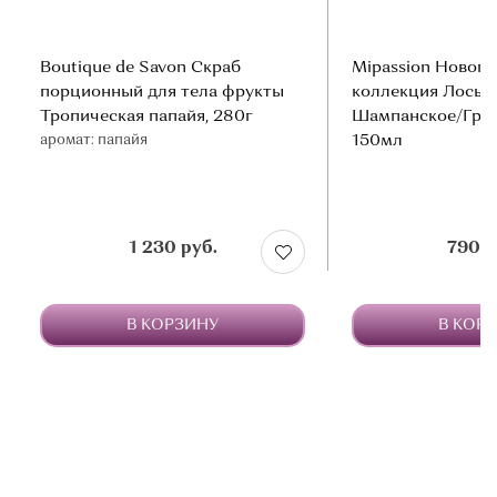
Boutique de Savon Скраб
Mipassion Нового
порционный для тела фрукты
коллекция Лосьон
Тропическая папайя, 280г
Шампанское/Груш
аромат: папайя
150мл
1 230 руб.
790 р
В КОРЗИНУ
В КОР