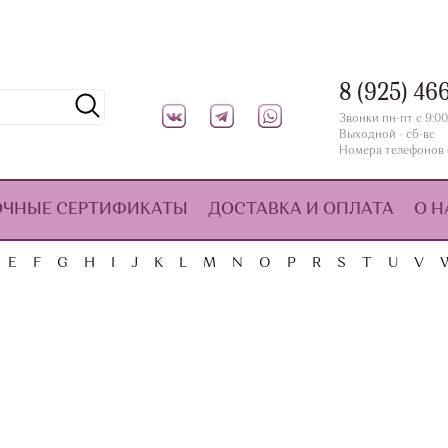
8 (925) 46
Звонки пн-пт с 9:00
Выходной - сб-вс
Номера телефонов 
ОЧНЫЕ СЕРТИФИКАТЫ
ДОСТАВКА И ОПЛАТА
О Н
E
F
G
H
I
J
K
L
M
N
O
P
R
S
T
U
V