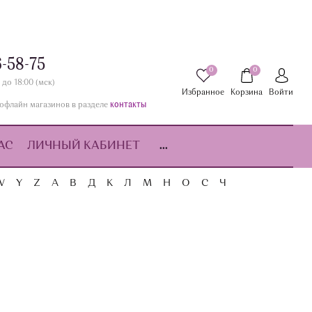
6-58-75
0
0
 до 18:00 (мск)
Избранное
Корзина
Войти
контакты
офлайн магазинов в разделе
АС
ЛИЧНЫЙ КАБИНЕТ
...
W
Y
Z
А
В
Д
К
Л
М
Н
О
С
Ч