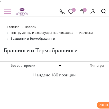
"
0
0
/
Регистрация
Войти
Главная
Волосы
Здравствуйте! Что вы ищете?
Инструменты и аксессуары парикмахера
Расчески
КАТАЛОГ
Брашинги и Термобрашинги
Брашинги и Термобрашинги
БРЕНДЫ
УСПЕЙ КУПИТЬ
Без сортировки
Фильтры
АКЦИИ
Найдено 136 позиций
НОВИНКИ
ПОДАРОЧНЫЕ СЕРТИФИКАТЫ
ДОСТАВКА И ОПЛАТА
Акция