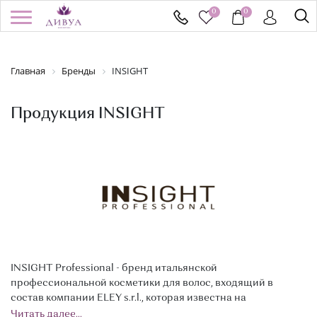
0
0
/
Регистрация
Войти
Здравствуйте! Что вы ищете?
Главная
Бренды
INSIGHT
КАТАЛОГ
Продукция INSIGHT
БРЕНДЫ
УСПЕЙ КУПИТЬ
АКЦИИ
НОВИНКИ
INSIGHT Professional - бренд итальянской
ПОДАРОЧНЫЕ СЕРТИФИКАТЫ
профессиональной косметики для волос, входящий в
состав компании ELEY s.r.l., которая известна на
ДОСТАВКА И ОПЛАТА
итальянском рынке с 1948 г.
Читать далее...