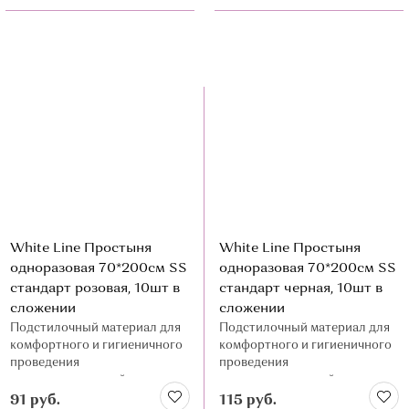
White Line Простыня
White Line Простыня
одноразовая 70*200см SS
одноразовая 70*200см SS
стандарт розовая, 10шт в
стандарт черная, 10шт в
сложении
сложении
Подстилочный материал для
Подстилочный материал для
комфортного и гигиеничного
комфортного и гигиеничного
проведения
проведения
косметологической
косметологической
процедуры
процедуры
91 руб.
115 руб.