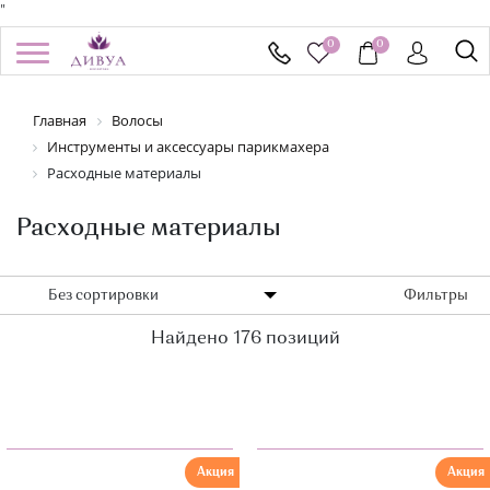
"
0
0
/
Регистрация
Войти
Главная
Волосы
Здравствуйте! Что вы ищете?
Инструменты и аксессуары парикмахера
КАТАЛОГ
Расходные материалы
Расходные материалы
БРЕНДЫ
УСПЕЙ КУПИТЬ
Без сортировки
Фильтры
АКЦИИ
Найдено 176 позиций
НОВИНКИ
ПОДАРОЧНЫЕ СЕРТИФИКАТЫ
ДОСТАВКА И ОПЛАТА
Акция
Акция