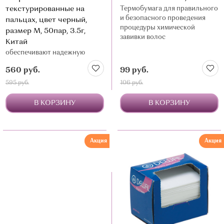
текстурированные на
Термобумага для правильного
и безопасного проведения
пальцах, цвет черный,
процедуры химической
размер М, 50пар, 3.5г,
завивки волос
Китай
обеспечивают надежную
барьерную защиту и удобство
560 руб.
99 руб.
в работе
595 руб.
106 руб.
В КОРЗИНУ
В КОРЗИНУ
Акция
Акция