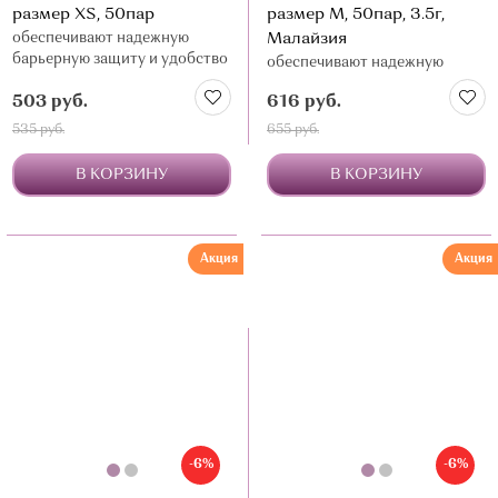
размер XS, 50пар
размер М, 50пар, 3.5г,
обеспечивают надежную
Малайзия
барьерную защиту и удобство
обеспечивают надежную
в работе
барьерную защиту и удобство
503 руб.
616 руб.
в работе
535 руб.
655 руб.
В КОРЗИНУ
В КОРЗИНУ
Акция
Акция
-6%
-6%