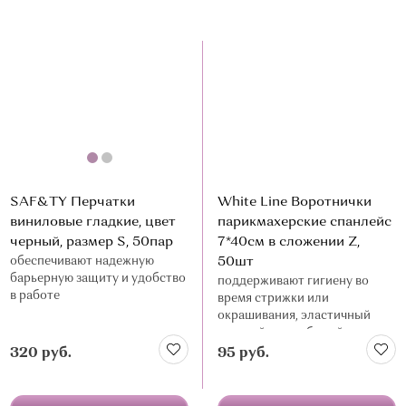
SAF&TY Перчатки
White Line Воротнички
виниловые гладкие, цвет
парикмахерские спанлейс
черный, размер S, 50пар
7*40см в сложении Z,
обеспечивают надежную
50шт
барьерную защиту и удобство
поддерживают гигиену во
в работе
время стрижки или
окрашивания, эластичный
спанлейс, цвет белый
320 руб.
95 руб.