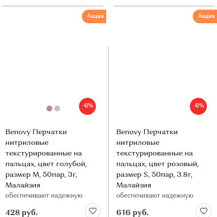
Акция
Акция
-6%
-6%
Benovy Перчатки
Benovy Перчатки
нитриловые
нитриловые
текстурированные на
текстурированные на
пальцах, цвет голубой,
пальцах, цвет розовый,
размер М, 50пар, 3г,
размер S, 50пар, 3.8г,
Малайзия
Малайзия
обеспечивают надежную
обеспечивают надежную
барьерную защиту и удобство
барьерную защиту и удобство
428 руб.
616 руб.
в работе
в работе