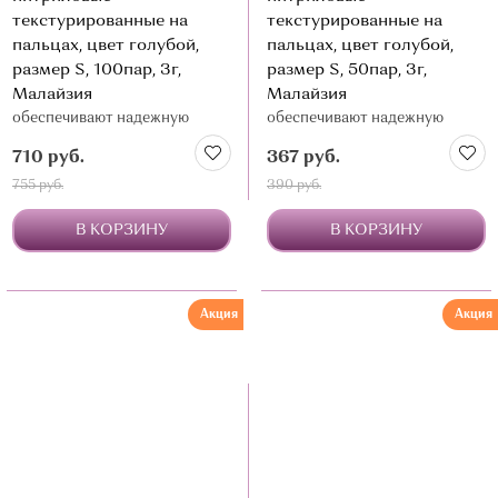
текстурированные на
текстурированные на
пальцах, цвет голубой,
пальцах, цвет голубой,
размер S, 100пар, 3г,
размер S, 50пар, 3г,
Малайзия
Малайзия
обеспечивают надежную
обеспечивают надежную
барьерную защиту и удобство
барьерную защиту и удобство
710 руб.
367 руб.
в работе
в работе
755 руб.
390 руб.
В КОРЗИНУ
В КОРЗИНУ
Акция
Акция