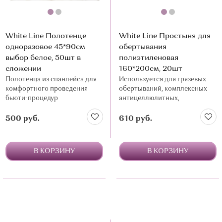
White Line Полотенце
White Line Простыня для
одноразовое 45*90см
обертывания
выбор белое, 50шт в
полиэтиленовая
сложении
160*200см, 20шт
Полотенца из спанлейса для
Используется для грязевых
комфортного проведения
обертываний, комплексных
бьюти-процедур
антицеллюлитных,
омолаживающих и прочих
spa-процедур
500 руб.
610 руб.
В КОРЗИНУ
В КОРЗИНУ