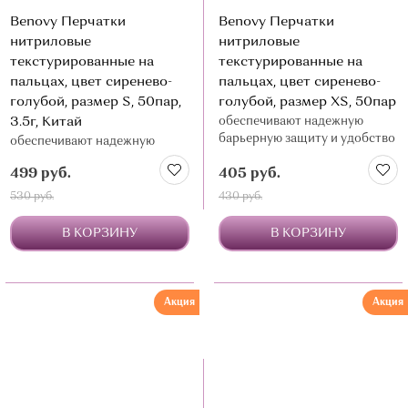
Benovy Перчатки
Benovy Перчатки
нитриловые
нитриловые
текстурированные на
текстурированные на
пальцах, цвет сиренево-
пальцах, цвет сиренево-
голубой, размер S, 50пар,
голубой, размер XS, 50пар
3.5г, Китай
обеспечивают надежную
барьерную защиту и удобство
обеспечивают надежную
в работе
барьерную защиту и удобство
499 руб.
405 руб.
в работе
530 руб.
430 руб.
В КОРЗИНУ
В КОРЗИНУ
Акция
Акция