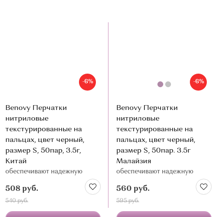
-6%
-6%
Benovy Перчатки
Benovy Перчатки
нитриловые
нитриловые
текстурированные на
текстурированные на
пальцах, цвет черный,
пальцах, цвет черный,
размер S, 50пар, 3.5г,
размер S, 50пар. 3.5г
Китай
Малайзия
обеспечивают надежную
обеспечивают надежную
барьерную защиту и удобство
барьерную защиту и удобство
508 руб.
560 руб.
в работе
в работе
540 руб.
595 руб.