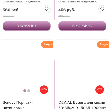
обеспечивают надежную
обеспечивают надежную
барьерную защиту и удобство
барьерную защиту и удобство
560 руб.
456 руб.
в работе
в работе
595 руб.
485 руб.
В КОРЗИНУ
В КОРЗИНУ
Акция
Акция
-6%
-7%
Benovy Перчатки
DEWAL Бумага для химии
нитриловые
50*35мм 01-5035, 1000шт