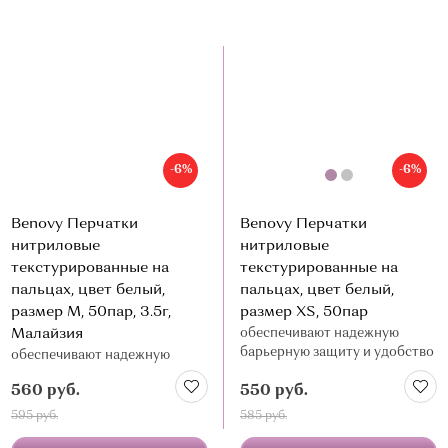
О МАГАЗИНЕ
КОНТАКТЫ
-6%
-6%
 submenu
Benovy Перчатки
Benovy Перчатки
нитриловые
нитриловые
текстурированные на
текстурированные на
пальцах, цвет белый,
пальцах, цвет белый,
размер M, 50пар, 3.5г,
размер XS, 50пар
Малайзия
обеспечивают надежную
барьерную защиту и удобство
обеспечивают надежную
в работе
барьерную защиту и удобство
560 руб.
550 руб.
в работе
595 руб.
585 руб.