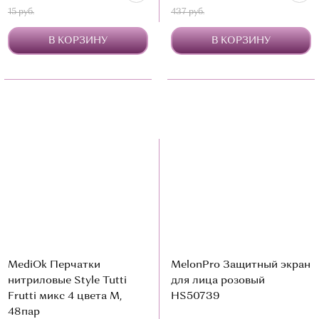
15 руб.
437 руб.
В КОРЗИНУ
В КОРЗИНУ
MediOk Перчатки
MelonPro Защитный экран
нитриловые Style Tutti
для лица розовый
Frutti микс 4 цвета M,
HS50739
48пар