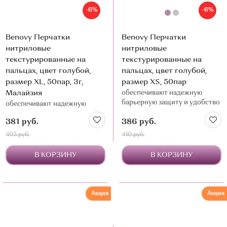
-6%
-6%
Benovy Перчатки
Benovy Перчатки
нитриловые
нитриловые
текстурированные на
текстурированные на
пальцах, цвет голубой,
пальцах, цвет голубой,
размер XL, 50пар, 3г,
размер XS, 50пар
Малайзия
обеспечивают надежную
барьерную защиту и удобство
обеспечивают надежную
в работе
барьерную защиту и удобство
381 руб.
386 руб.
в работе
405 руб.
410 руб.
В КОРЗИНУ
В КОРЗИНУ
Акция
Акция