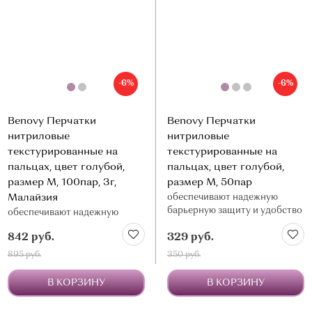
-6%
-6%
Benovy Перчатки
Benovy Перчатки
нитриловые
нитриловые
текстурированные на
текстурированные на
пальцах, цвет голубой,
пальцах, цвет голубой,
размер М, 100пар, 3г,
размер М, 50пар
Малайзия
обеспечивают надежную
барьерную защиту и удобство
обеспечивают надежную
в работе
барьерную защиту и удобство
842 руб.
329 руб.
в работе
895 руб.
350 руб.
В КОРЗИНУ
В КОРЗИНУ