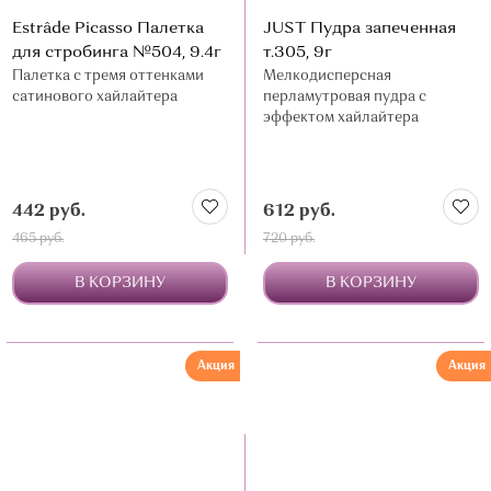
Estrâde Picasso Палетка
JUST Пудра запеченная
для стробинга №504, 9.4г
т.305, 9г
Палетка с тремя оттенками
Мелкодисперсная
сатинового хайлайтера
перламутровая пудра с
эффектом хайлайтера
442 руб.
612 руб.
465 руб.
720 руб.
В КОРЗИНУ
В КОРЗИНУ
Акция
Акция