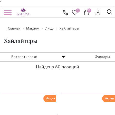
"
0
0
/
Регистрация
Войти
Главная
Макияж
Лицо
Хайлайтеры
Здравствуйте! Что вы ищете?
КАТАЛОГ
Хайлайтеры
БРЕНДЫ
Без сортировки
Фильтры
Найдено 50 позиций
УСПЕЙ КУПИТЬ
АКЦИИ
НОВИНКИ
Акция
Акция
ПОДАРОЧНЫЕ СЕРТИФИКАТЫ
ДОСТАВКА И ОПЛАТА