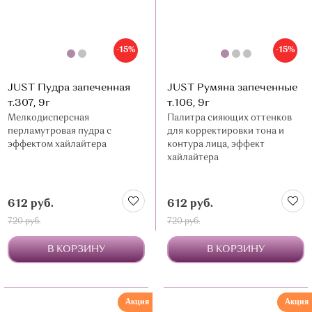
-15%
-15%
JUST Пудра запеченная
JUST Румяна запеченные
т.307, 9г
т.106, 9г
Мелкодисперсная
Палитра сияющих оттенков
перламутровая пудра с
для корректировки тона и
эффектом хайлайтера
контура лица, эффект
хайлайтера
612 руб.
612 руб.
720 руб.
720 руб.
В КОРЗИНУ
В КОРЗИНУ
Акция
Акция