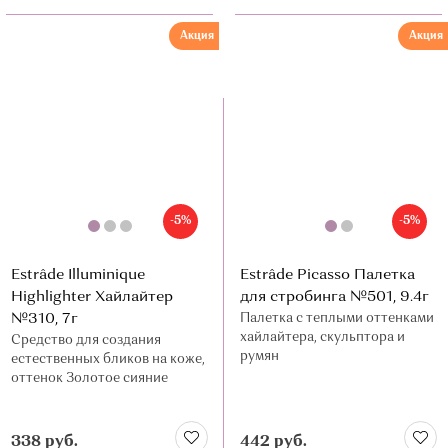
Акция
Акция
-5%
-5%
Estrâde Illuminique
Estrâde Picasso Палетка
Highlighter Хайлайтер
для стробинга №501, 9.4г
№310, 7г
Палетка с теплыми оттенками
хайлайтера, скульптора и
Средство для создания
румян
естественных бликов на коже,
оттенок Золотое сияние
338 руб.
442 руб.