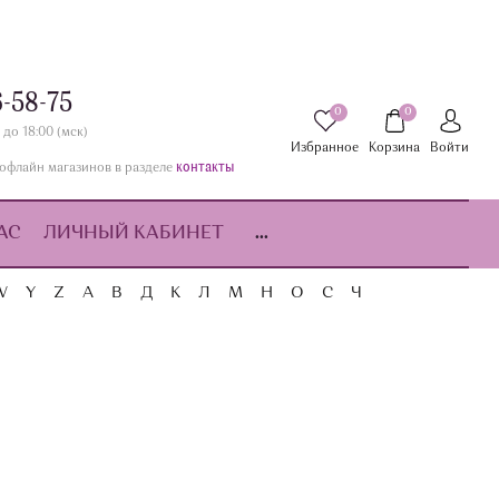
6-58-75
0
0
 до 18:00 (мск)
Избранное
Корзина
Войти
контакты
офлайн магазинов в разделе
АС
ЛИЧНЫЙ КАБИНЕТ
...
W
Y
Z
А
В
Д
К
Л
М
Н
О
С
Ч