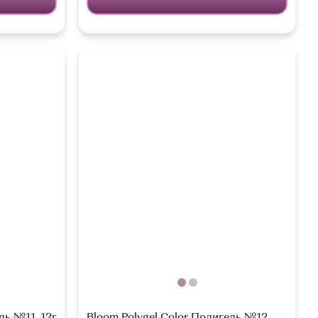
ль №11, 12г
Bloom Polygel Color Полигель №12,