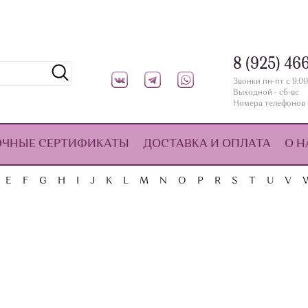
8 (925) 46
Звонки пн-пт с 9:00
Выходной - сб-вс
Номера телефонов 
ОЧНЫЕ СЕРТИФИКАТЫ
ДОСТАВКА И ОПЛАТА
О Н
E
F
G
H
I
J
K
L
M
N
O
P
R
S
T
U
V