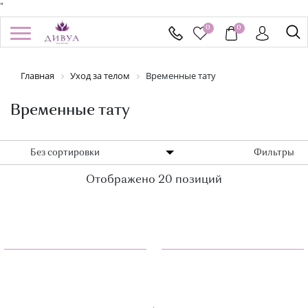
"
0
0
/
Регистрация
Войти
Главная
Уход за телом
Временные тату
Здравствуйте! Что вы ищете?
КАТАЛОГ
Временные тату
БРЕНДЫ
Без сортировки
Фильтры
Отображено 20 позиций
УСПЕЙ КУПИТЬ
АКЦИИ
НОВИНКИ
ПОДАРОЧНЫЕ СЕРТИФИКАТЫ
ДОСТАВКА И ОПЛАТА