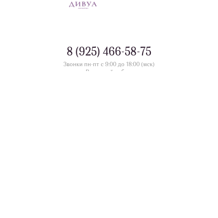
8 (925) 466-58-75
Звонки пн-пт с 9:00 до 18:00 (мск)
Выходной - сб-вс
контакты
Номера телефонов офлайн магазинов в разделе
divua.ru
©
Принимаем к оплате
Следите за нами
Контакты