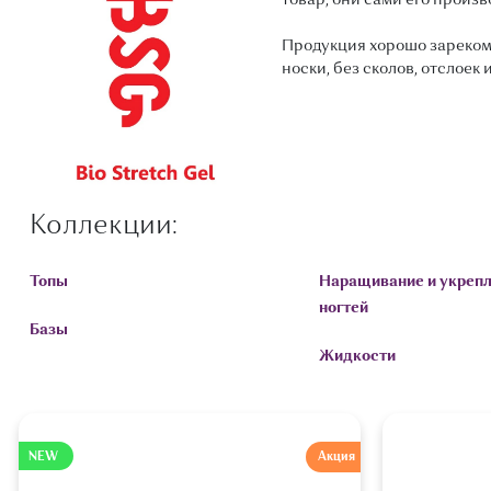
товар, они сами его произв
Продукция хорошо зарекоме
носки, без сколов, отслое
Коллекции:
Топы
Наращивание и укреп
ногтей
Базы
Жидкости
NEW
Акция