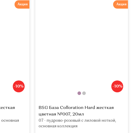
Акция
Акция
-10%
-10%
жесткая
BSG База Colloration Hard жесткая
цветная №007, 20мл
, основная
07 - пудрово-розовый с лиловой ноткой,
основная коллекция