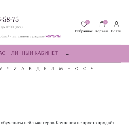
6-58-75
0
0
 до 18:00 (мск)
Избранное
Корзина
Войти
контакты
офлайн магазинов в разделе
АС
ЛИЧНЫЙ КАБИНЕТ
...
W
Y
Z
А
В
Д
К
Л
М
Н
О
С
Ч
 обучением нейл-мастеров. Компания не просто продаёт