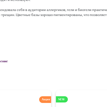
одят и используют.
ндовала себя в аудитории аллергиков, гели и биогели практич
к и трещин. Цветные базы хорошо пигментированы, что позволяет
ление
Акция
NEW