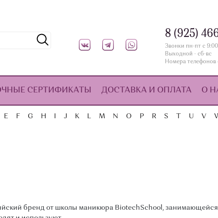
8 (925) 46
Звонки пн-пт с 9:00
Выходной - сб-вс
Номера телефонов 
ОЧНЫЕ СЕРТИФИКАТЫ
ДОСТАВКА И ОПЛАТА
О Н
E
F
G
H
I
J
K
L
M
N
O
P
R
S
T
U
V
ийский бренд от школы маникюра BiotechSchool, занимающейся