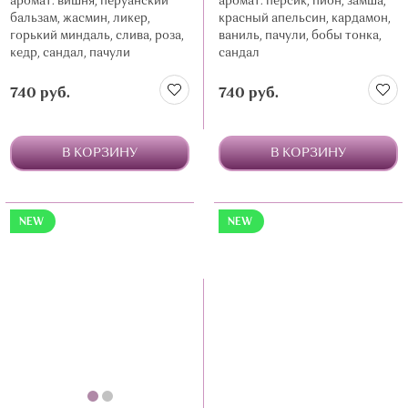
аромат: вишня, перуанский
аромат: персик, пион, замша,
бальзам, жасмин, ликер,
красный апельсин, кардамон,
горький миндаль, слива, роза,
ваниль, пачули, бобы тонка,
кедр, сандал, пачули
сандал
740 руб.
740 руб.
В КОРЗИНУ
В КОРЗИНУ
NEW
NEW