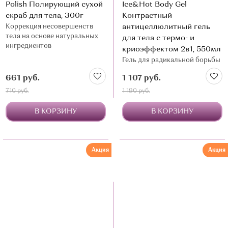
Polish Полирующий сухой
Ice&Hot Body Gel
скраб для тела, 300г
Контрастный
Коррекция несовершенств
антицеллюлитный гель
тела на основе натуральных
для тела с термо- и
ингредиентов
криоэффектом 2в1, 550мл
Гель для радикальной борьбы
с локальными жировыми
661 руб.
1 107 руб.
отложениями, целлюлитом
любой степени и дряблостью
710 руб.
1 190 руб.
кожи
В КОРЗИНУ
В КОРЗИНУ
Акция
Акция