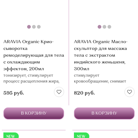
ARAVIA Organic Крио-
ARAVIA Organic Масло-
сыворотка
скульптор для массажа
ремоделирующая для тела
тела с экстрактом
с охлаждающим
индийского женьшеня,
эффектом, 200мл
300мл
тонизирует, стимулирует
стимулирует
процесс расщепления жира,
кровообращение, снимает
уменьшает отеки, подтягивает
мышечное напряжение
595 руб.
820 руб.
В КОРЗИНУ
В КОРЗИНУ
NEW
NEW