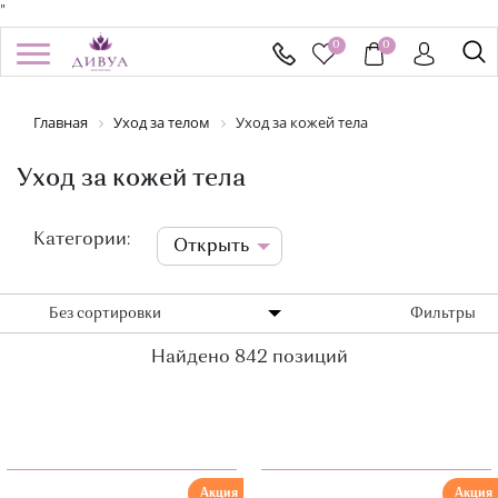
"
0
0
/
Регистрация
Войти
Главная
Уход за телом
Уход за кожей тела
Здравствуйте! Что вы ищете?
КАТАЛОГ
Уход за кожей тела
БРЕНДЫ
Категории:
Открыть
УСПЕЙ КУПИТЬ
Без сортировки
Фильтры
АКЦИИ
Найдено 842 позиций
НОВИНКИ
ПОДАРОЧНЫЕ СЕРТИФИКАТЫ
ДОСТАВКА И ОПЛАТА
Акция
Акция