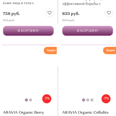
кожи лица и тела с
эффективной борьбы с
признаками возрастных
целлюлитом и излишним
изменений
758 руб.
833 руб.
весом
815 руб.
895 руб.
В КОРЗИНУ
В КОРЗИНУ
Акция
Акция
-7%
-7%
ARAVIA Organic Berry
ARAVIA Organic Cellulite