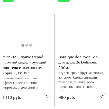
ARAVIA Organic Скраб
Boutique de Savon Гель
горячий моделирующий
для душа Be Delicious,
для тела c экстрактом
500мл
корицы, 550мл
огурец, грейпфрут, магнолия,
зеленое яблоко, ландыш,
обеспечивает лифтинг-
тубероза, фиалка, роза,
эффект, расщепление
древесные ноты, сандал,
жировых отложений и
амбра
выведение жидкости
1 110 руб.
980 руб.