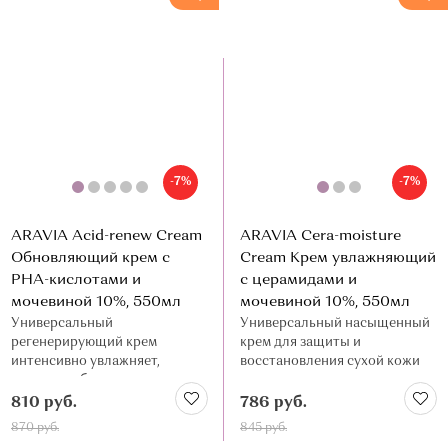
О МАГАЗИНЕ
КОНТАКТЫ
-7%
-7%
ARAVIA Acid-renew Cream
ARAVIA Cera-moisture
Обновляющий крем с
Cream Крем увлажняющий
PHA-кислотами и
с церамидами и
мочевиной 10%, 550мл
мочевиной 10%, 550мл
Универсальный
Универсальный насыщенный
регенерирующий крем
крем для защиты и
интенсивно увлажняет,
восстановления сухой кожи
ускоряет обновление,
лица и тела
устраняет следы усталости
810 руб.
786 руб.
870 руб.
845 руб.