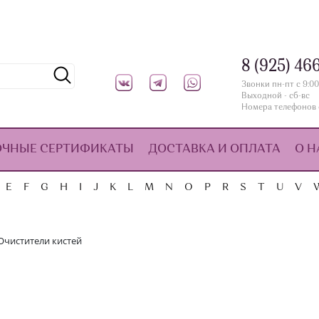
8 (925) 46
Звонки пн-пт с 9:00
Выходной - сб-вс
Номера телефонов 
ОЧНЫЕ СЕРТИФИКАТЫ
ДОСТАВКА И ОПЛАТА
О Н
E
F
G
H
I
J
K
L
M
N
O
P
R
S
T
U
V
Очистители кистей