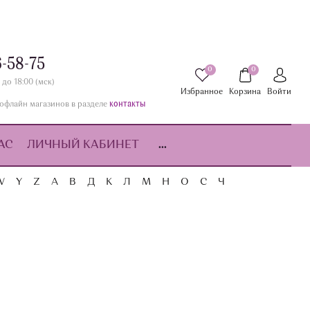
6-58-75
0
0
 до 18:00 (мск)
Избранное
Корзина
Войти
контакты
офлайн магазинов в разделе
АС
ЛИЧНЫЙ КАБИНЕТ
...
W
Y
Z
А
В
Д
К
Л
М
Н
О
С
Ч