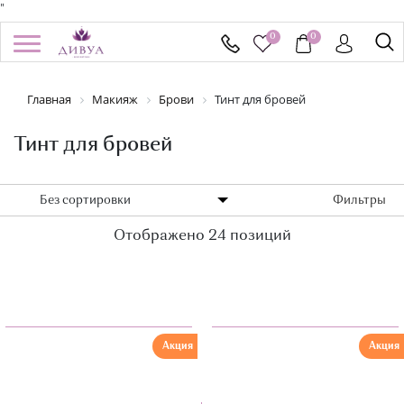
"
0
0
/
Регистрация
Войти
Главная
Макияж
Брови
Тинт для бровей
Здравствуйте! Что вы ищете?
КАТАЛОГ
Тинт для бровей
БРЕНДЫ
Без сортировки
Фильтры
Отображено 24 позиций
УСПЕЙ КУПИТЬ
АКЦИИ
НОВИНКИ
Акция
Акция
ПОДАРОЧНЫЕ СЕРТИФИКАТЫ
ДОСТАВКА И ОПЛАТА