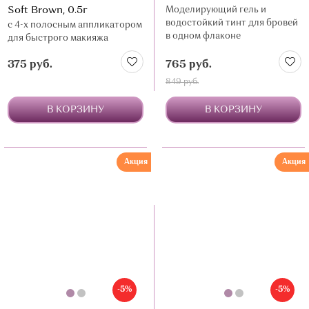
Soft Brown, 0.5г
Моделирующий гель и
водостойкий тинт для бровей
с 4-х полосным аппликатором
в одном флаконе
для быстрого макияжа
бровей, влагостойкая
375 руб.
765 руб.
формула
849 руб.
В КОРЗИНУ
В КОРЗИНУ
Акция
Акция
-5%
-5%