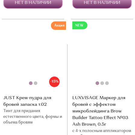
НЕТ В НАЛИЧИИ
НЕТ В НАЛИЧИИ
Акция
NEW
-15%
JUST Крем-пудра для
LUXVISAGE Маркер для
бровей запаска т.02
бровей с эффектом
Тинт для придания
микроблейдинга Brow
естественного цвета, формы и
Builder Tattoo Effect №03
объема бровям
Ash Brown, 0.5г
с 4-х полосным аппликатором