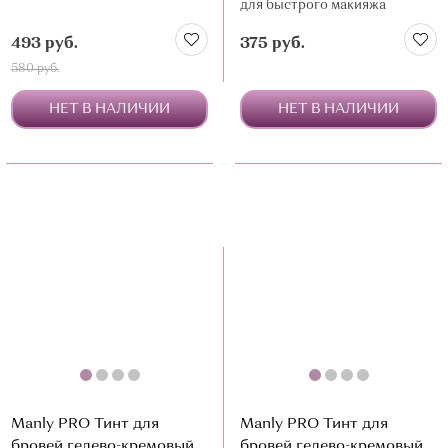
для быстрого макияжа
бровей, влагостойкая
493 руб.
375 руб.
формула
580 руб.
НЕТ В НАЛИЧИИ
НЕТ В НАЛИЧИИ
Manly PRO Тинт для
Manly PRO Тинт для
бровей гелево-кремовый
бровей гелево-кремовый