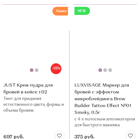
Акция
NEW
-15%
JUST Крем-пудра для
LUXVISAGE Маркер для
бровей в кейсе т.02
бровей с эффектом
Тинт для придания
микроблейдинга Brow
естественного цвета, формы и
Builder Tattoo Effect №01
объема бровям
Smoky, 0.5г
с 4-х полосным аппликатором
для быстрого макияжа
бровей, влагостойкая
697 руб.
375 руб.
формула