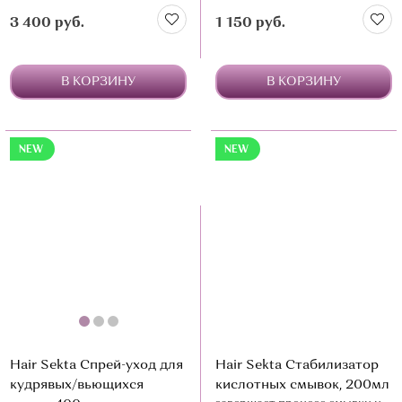
фиксацию
режим работы и мощность, в
3 400 руб.
1 150 руб.
зависимости от выбранного %
окислителя и пропорции
В КОРЗИНУ
В КОРЗИНУ
NEW
NEW
Hair Sekta Спрей-уход для
Hair Sekta Стабилизатор
кудрявых/вьющихся
кислотных смывок, 200мл