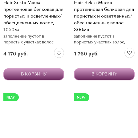
Hair Sekta Маска
Hair Sekta Маска
протеиновая белковая для
протеиновая белковая для
пористых и осветленных/
пористых и осветленных/
обесцвеченных волос,
обесцвеченных волос,
1050мл
300мл
заполнение пустот в
заполнение пустот в
пористых участках волос,
пористых участках волос,
идеальна после осветления/
идеальна после осветления/
4 170 руб.
1 760 руб.
обесцвечивания и перед
обесцвечивания и перед
окрашиванием/тонированием
окрашиванием/тонированием
В КОРЗИНУ
В КОРЗИНУ
NEW
NEW