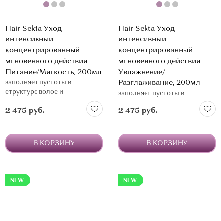
Hair Sekta Уход
Hair Sekta Уход
интенсивный
интенсивный
концентрированный
концентрированный
мгновенного действия
мгновенного действия
Питание/Мягкость, 200мл
Увлажнение/
заполняет пустоты в
Разглаживание, 200мл
структуре волос и
заполняет пустоты в
выравнивает пористость, для
структуре волос и
2 475 руб.
2 475 руб.
поврежденных,
выравнивает пористость, для
обесцвеченных и пористых
нормальных и минимально
волос
поврежденных волос
В КОРЗИНУ
В КОРЗИНУ
NEW
NEW