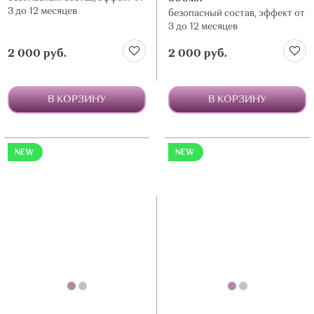
прозрачности в производстве косметики высшего
3 до 12 месяцев
безопасный состав, эффект от
качества. На официальном сайте производителя вы можете
3 до 12 месяцев
наблюдать за всем циклом производства продукции в
режиме реального времени.
2 000 руб.
2 000 руб.
В КОРЗИНУ
В КОРЗИНУ
NEW
NEW