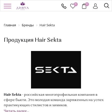
0
0
/
Регистрация
Войти
Здравствуйте! Что вы ищете?
Главная
Бренды
Hair Sekta
КАТАЛОГ
Продукция Hair Sekta
БРЕНДЫ
УСПЕЙ КУПИТЬ
АКЦИИ
НОВИНКИ
Hair Sekta
- российская многопрофильная компания в
ПОДАРОЧНЫЕ СЕРТИФИКАТЫ
сфере бьюти. Это молодая команда заряженных на успех
практикующих стилистов и химиков.
ДОСТАВКА И ОПЛАТА
Читать далее...