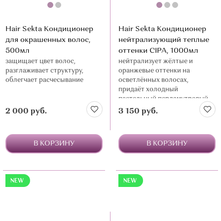
Hair Sekta Кондиционер
Hair Sekta Кондиционер
для окрашенных волос,
нейтрализующий теплые
500мл
оттенки CIPA, 1000мл
защищает цвет волос,
нейтрализует жёлтые и
разглаживает структуру,
оранжевые оттенки на
облегчает расчесывание
осветлённых волосах,
придаёт холодный
пастельный перламутровый
цвет
2 000 руб.
3 150 руб.
В КОРЗИНУ
В КОРЗИНУ
NEW
NEW