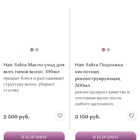
Hair Sekta Масло-уход для
Hair Sekta Подложка
всех типов волос, 190мл
кислотная
придает блеск и разглаживает
реконструирующая,
структуру волос, убирает
500мл
статику
реконструирует качество и
состояние волос после
любого щелочного
воздействия, только для
поврежденных волос
2 500 руб.
3 150 руб.
В КОРЗИНУ
В КОРЗИНУ