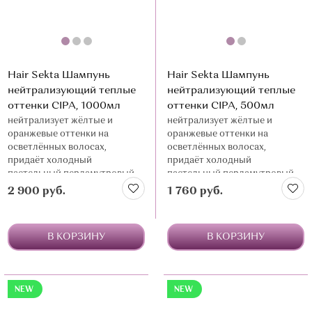
Hair Sekta Шампунь
Hair Sekta Шампунь
нейтрализующий теплые
нейтрализующий теплые
оттенки CIPA, 1000мл
оттенки CIPA, 500мл
нейтрализует жёлтые и
нейтрализует жёлтые и
оранжевые оттенки на
оранжевые оттенки на
осветлённых волосах,
осветлённых волосах,
придаёт холодный
придаёт холодный
пастельный перламутровый
пастельный перламутровый
цвет
цвет
2 900 руб.
1 760 руб.
В КОРЗИНУ
В КОРЗИНУ
NEW
NEW