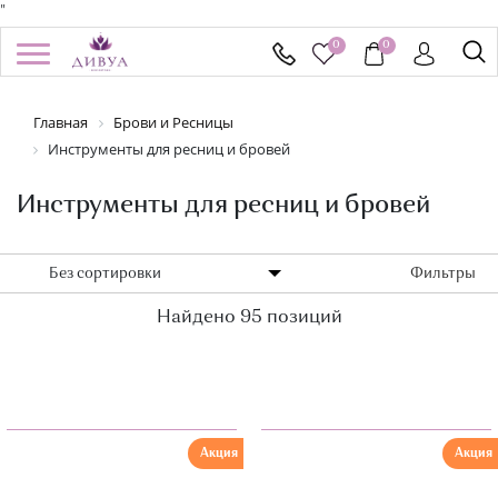
"
0
0
/
Регистрация
Войти
Главная
Брови и Ресницы
Здравствуйте! Что вы ищете?
Инструменты для ресниц и бровей
КАТАЛОГ
u
Инструменты для ресниц и бровей
БРЕНДЫ
Без сортировки
Фильтры
n submenu
УСПЕЙ КУПИТЬ
Найдено 95 позиций
АКЦИИ
НОВИНКИ
ПОДАРОЧНЫЕ СЕРТИФИКАТЫ
Акция
Акция
ДОСТАВКА И ОПЛАТА