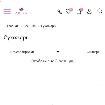
"
0
0
/
Регистрация
Войти
Главная
Техника
Сухожары
Здравствуйте! Что вы ищете?
КАТАЛОГ
Сухожары
БРЕНДЫ
Без сортировки
Фильтры
Отображено 5 позиций
УСПЕЙ КУПИТЬ
АКЦИИ
НОВИНКИ
ПОДАРОЧНЫЕ СЕРТИФИКАТЫ
ДОСТАВКА И ОПЛАТА