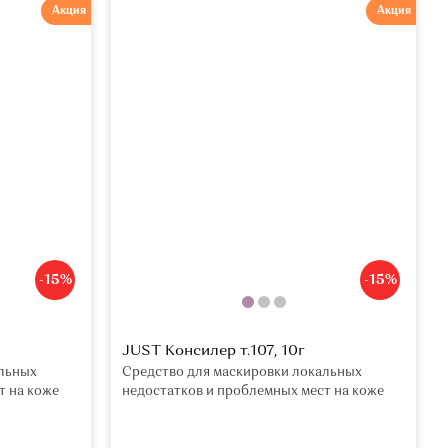
Акция
Акция
-15%
-15%
JUST Консилер т.107, 10г
альных
Средство для маскировки локальных
т на коже
недостатков и проблемных мест на коже