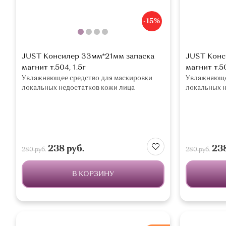
-15%
JUST Консилер 33мм*21мм запаска
JUST Конс
магнит т.504, 1.5г
магнит т.50
Увлажняющее средство для маскировки
Увлажняюще
локальных недостатков кожи лица
локальных н
238 руб.
238
280 руб.
280 руб.
В КОРЗИНУ