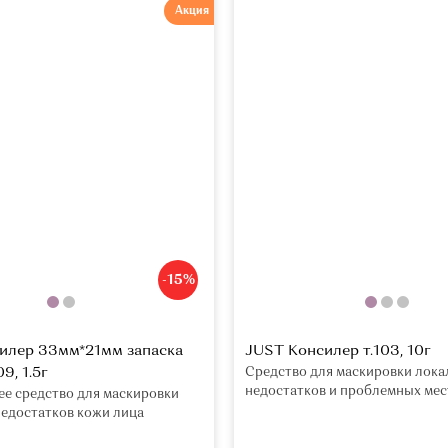
Акция
-15%
илер 33мм*21мм запаска
JUST Консилер т.103, 10г
9, 1.5г
Средство для маскировки лок
недостатков и проблемных мес
е средство для маскировки
едостатков кожи лица