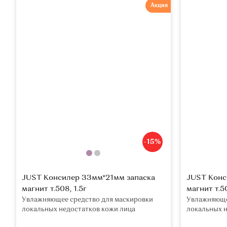
Акция
-15%
JUST Консилер 33мм*21мм запаска
JUST Конс
магнит т.508, 1.5г
магнит т.50
Увлажняющее средство для маскировки
Увлажняюще
локальных недостатков кожи лица
локальных н