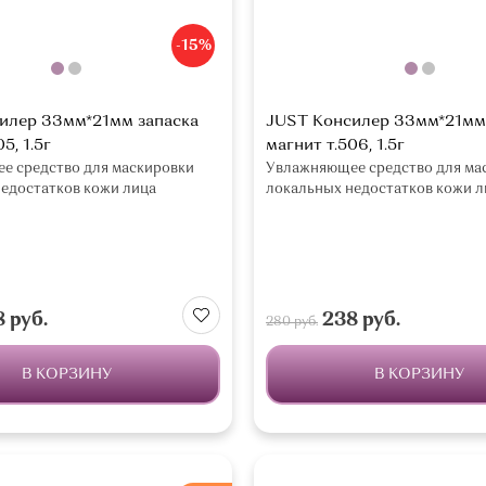
-15%
илер 33мм*21мм запаска
JUST Консилер 33мм*21мм
5, 1.5г
магнит т.506, 1.5г
е средство для маскировки
Увлажняющее средство для ма
едостатков кожи лица
локальных недостатков кожи л
 руб.
238 руб.
280 руб.
В КОРЗИНУ
В КОРЗИНУ