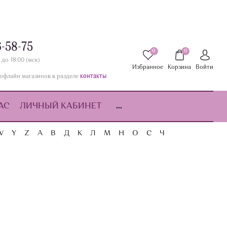
6-58-75
0
0
 до 18:00 (мск)
Избранное
Корзина
Войти
контакты
офлайн магазинов в разделе
АС
ЛИЧНЫЙ КАБИНЕТ
...
W
Y
Z
А
В
Д
К
Л
М
Н
О
С
Ч