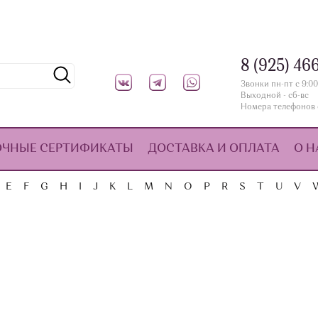
8 (925) 46
Звонки пн-пт с 9:00
Выходной - сб-вс
Номера телефонов 
ОЧНЫЕ СЕРТИФИКАТЫ
ДОСТАВКА И ОПЛАТА
О Н
E
F
G
H
I
J
K
L
M
N
O
P
R
S
T
U
V