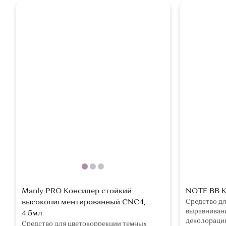
Manly PRO Консилер стойкий
NOTE BB К
высокопигментированный CNC4,
Средство дл
выравнивани
4.5мл
деколораци
Средство для цветокоррекции темных