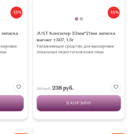
-15%
-15%
 запаска
JUST Консилер 33мм*21мм запаска
магнит т.507, 1.5г
скировки
Увлажняющее средство для маскировки
ица
локальных недостатков кожи лица
238 руб.
280 руб.
В КОРЗИНУ