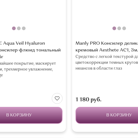
 Aqua Veil Hyaluron
Manly PRO Консилер дели
онсилер-флюид тональный
кремовый Aesthete AC1, 3м
5г
Средство с легкой текстурой д
цветокоррекции темных кругов
чайшее покрытие, маскирует
нюансов в области глаз
и, трехмерное увлажнение,
ge
1 180 руб.
В КОРЗИНУ
В КОРЗИНУ