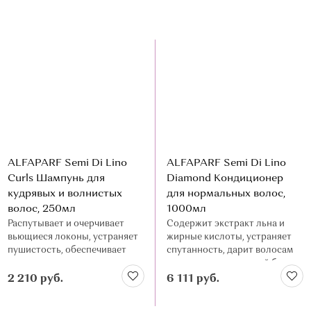
ALFAPARF Semi Di Lino
ALFAPARF Semi Di Lino
Curls Шампунь для
Diamond Кондиционер
кудрявых и волнистых
для нормальных волос,
волос, 250мл
1000мл
Распутывает и очерчивает
Содержит экстракт льна и
вьющиеся локоны, устраняет
жирные кислоты, устраняет
пушистость, обеспечивает
спутанность, дарит волосам
полноценное питание и
мягкость и зеркальный блеск
увлажнение
2 210 руб.
6 111 руб.