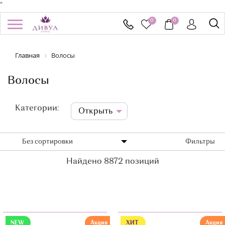
"
0
0
/
Регистрация
Войти
Главная
Волосы
Здравствуйте! Что вы ищете?
КАТАЛОГ
Волосы
БРЕНДЫ
Категории:
Открыть
УСПЕЙ КУПИТЬ
Без сортировки
Фильтры
АКЦИИ
Найдено 8872 позиций
НОВИНКИ
ПОДАРОЧНЫЕ СЕРТИФИКАТЫ
ДОСТАВКА И ОПЛАТА
NEW
Акция
ХИТ
Акция