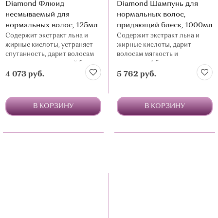
Diamond Флюид
Diamond Шампунь для
несмываемый для
нормальных волос,
нормальных волос, 125мл
придающий блеск, 1000мл
Содержит экстракт льна и
Содержит экстракт льна и
жирные кислоты, устраняет
жирные кислоты, дарит
спутанность, дарит волосам
волосам мягкость и
мягкость и зеркальный блеск,
зеркальный блеск
защищает от УФ-лучей
4 073 руб.
5 762 руб.
В КОРЗИНУ
В КОРЗИНУ