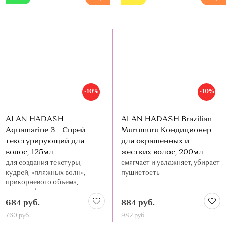
О МАГАЗИНЕ
КОНТАКТЫ
-10%
-10%
ALAN HADASH
ALAN HADASH Brazilian
Aquamarine 3+ Спрей
Murumuru Кондиционер
текстурирующий для
для окрашенных и
волос, 125мл
жестких волос, 200мл
для создания текстуры,
смягчает и увлажняет, убирает
кудрей, «пляжных волн»,
пушистость
прикорневого объема,
средняя фиксация
684 руб.
884 руб.
760 руб.
982 руб.