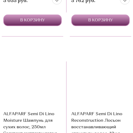
3 055 руб.
5 762 руб.
негативных внешних
факторов
В КОРЗИНУ
В КОРЗИНУ
ALFAPARF Semi Di Lino
ALFAPARF Semi Di Lino
Moisture Шампунь для
Reconstruction Лосьон
сухих волос, 250мл
восстанавливающий