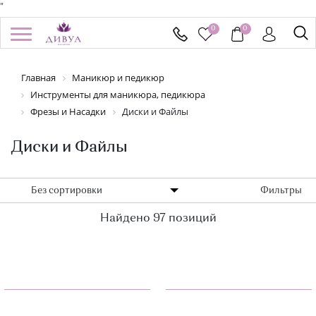
"
0
0
/
Регистрация
Войти
Главная
Маникюр и педикюр
Здравствуйте! Что вы ищете?
Инструменты для маникюра, педикюра
КАТАЛОГ
Фрезы и Насадки
Диски и Файлы
Диски и Файлы
БРЕНДЫ
УСПЕЙ КУПИТЬ
Без сортировки
Фильтры
АКЦИИ
Найдено 97 позиций
НОВИНКИ
ПОДАРОЧНЫЕ СЕРТИФИКАТЫ
ДОСТАВКА И ОПЛАТА