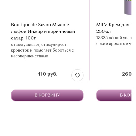
Boutique de Savon Мыло с
MILV Крем для те
люфой Инжир и коричневый
250мл
сахар, 100г
18335 лёгкий увлаж
ярким ароматом чер
отшелушивает, стимулирует
кровоток и помогает бороться с
несовершенствами
410 руб.
260 р
В КОРЗИНУ
В КОР