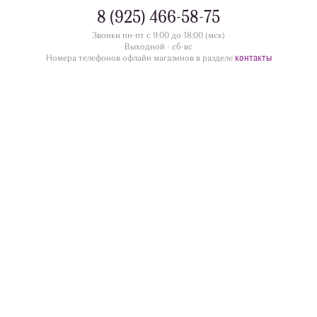
8 (925) 466-58-75
Звонки пн-пт с 9:00 до 18:00 (мск)
Выходной - сб-вс
контакты
Номера телефонов офлайн магазинов в разделе
divua.ru
©
Принимаем к оплате
Следите за нами
Контакты
г. Жуковский ул.Дугина 28/12, этаж 1