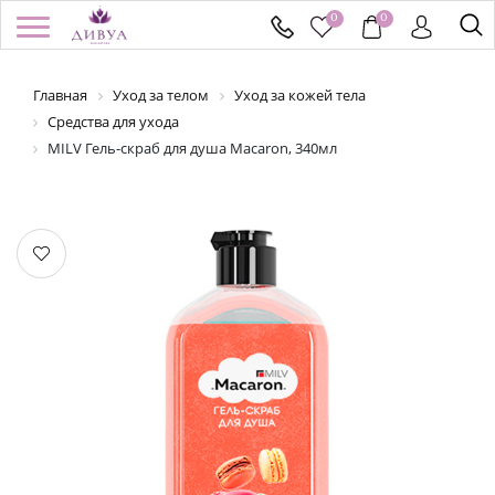
0
0
Главная
Уход за телом
Уход за кожей тела
/
Регистрация
Войти
Здравствуйте! Что вы ищете?
Средства для ухода
MILV Гель-скраб для душа Macaron, 340мл
КАТАЛОГ
БРЕНДЫ
УСПЕЙ КУПИТЬ
АКЦИИ
НОВИНКИ
ПОДАРОЧНЫЕ СЕРТИФИКАТЫ
ДОСТАВКА И ОПЛАТА