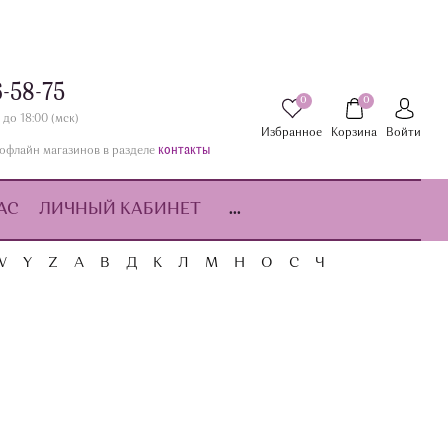
6-58-75
0
0
 до 18:00 (мск)
Избранное
Корзина
Войти
контакты
офлайн магазинов в разделе
АС
ЛИЧНЫЙ КАБИНЕТ
...
W
Y
Z
А
В
Д
К
Л
М
Н
О
С
Ч