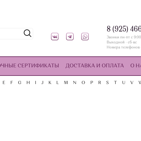
8 (925) 46
Звонки пн-пт с 9:00
Выходной - сб-вс
Номера телефонов 
ОЧНЫЕ СЕРТИФИКАТЫ
ДОСТАВКА И ОПЛАТА
О Н
E
F
G
H
I
J
K
L
M
N
O
P
R
S
T
U
V