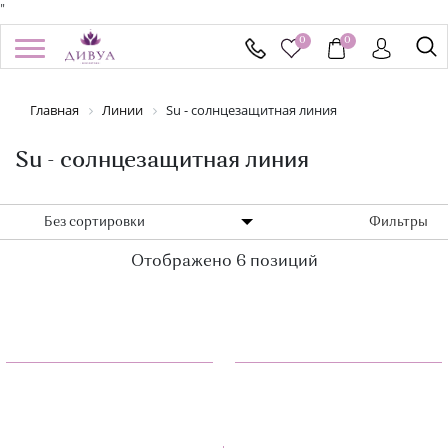
"
0
0
/
Регистрация
Войти
Главная
Линии
Su - солнцезащитная линия
Здравствуйте! Что вы ищете?
КАТАЛОГ
Su - солнцезащитная линия
БРЕНДЫ
Без сортировки
Фильтры
Отображено 6 позиций
УСПЕЙ КУПИТЬ
АКЦИИ
НОВИНКИ
ПОДАРОЧНЫЕ СЕРТИФИКАТЫ
ДОСТАВКА И ОПЛАТА