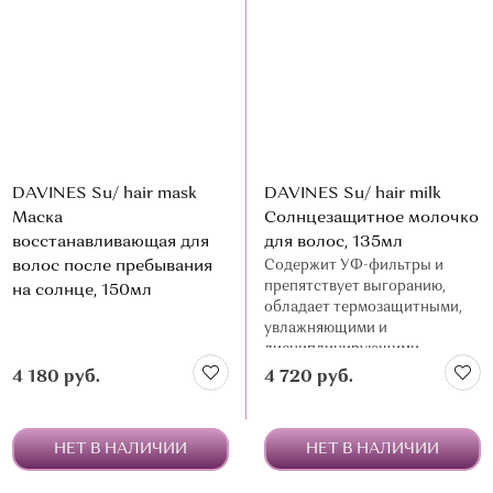
О МАГАЗИНЕ
КОНТАКТЫ
DAVINES Su/ hair mask
DAVINES Su/ hair milk
Маска
Солнцезащитное молочко
восстанавливающая для
для волос, 135мл
волос после пребывания
Содержит УФ-фильтры и
препятствует выгоранию,
на солнце, 150мл
обладает термозащитными,
увлажняющими и
дисциплинирующими
свойствами
4 180 руб.
4 720 руб.
НЕТ В НАЛИЧИИ
НЕТ В НАЛИЧИИ