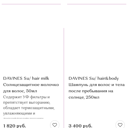
DAVINES Su/ hair milk
DAVINES Su/ hair&body
Солнцезащитное молочко
Шампунь для волос и тела
для волос, 50мл
после пребывания на
Содержит УФ-фильтры и
солнце, 250мл
препятствует выгоранию,
обладает термозащитными,
увлажняющими и
дисциплинирующими
свойствами
1 820 руб.
3 400 руб.