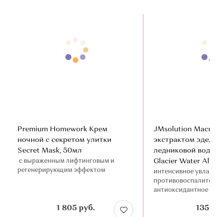
Premium Homework Крем
JMsolution Маска
ночной с секретом улитки
экстрактом эдель
Secret Mask, 50мл
ледниковой водой
c выраженным лифтинговым и
Glacier Water Alp
регенерирующим эффектом
интенсивное увлаж
противовоспалител
антиоксидантное д
1 805 руб.
135 р