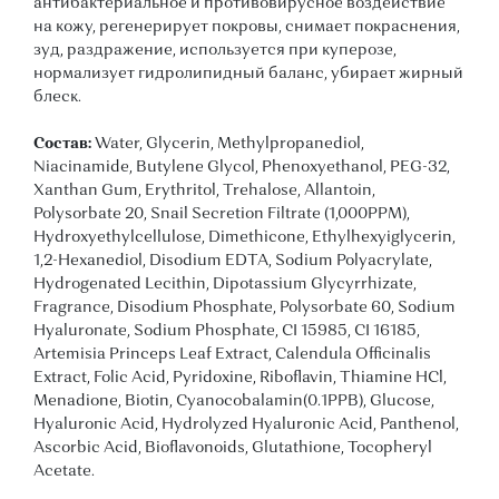
антибактериальное и противовирусное воздействие
на кожу, регенерирует покровы, снимает покраснения,
зуд, раздражение, используется при куперозе,
нормализует гидролипидный баланс, убирает жирный
блеск.
Состав:
Water, Glycerin, Methylpropanediol,
Niacinamide, Butylene Glycol, Phenoxyethanol, PEG-32,
Xanthan Gum, Erythritol, Trehalose, Allantoin,
Polysorbate 20, Snail Secretion Filtrate (1,000PPM),
Hydroxyethylcellulose, Dimethicone, Ethylhexyiglycerin,
1,2-Hexanediol, Disodium EDTA, Sodium Polyacrylate,
Hydrogenated Lecithin, Dipotassium Glycyrrhizate,
Fragrance, Disodium Phosphate, Polysorbate 60, Sodium
Hyaluronate, Sodium Phosphate, CI 15985, CI 16185,
Artemisia Princeps Leaf Extract, Calendula Officinalis
Extract, Folic Acid, Pyridoxine, Riboflavin, Thiamine HCl,
Menadione, Biotin, Cyanocobalamin(0.1PPB), Glucose,
Hyaluronic Acid, Hydrolyzed Hyaluronic Acid, Panthenol,
Ascorbic Acid, Bioflavonoids, Glutathione, Tocopheryl
Acetate.