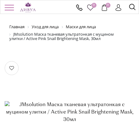
0
0
Главная
Уход для лица
Маски для лица
/
Регистрация
Войти
Здравствуйте! Что вы ищете?
JMsolution Маска тканевая ультратонкая с муцином
улитки / Active Pink Snail Brightening Mask, 30мл
КАТАЛОГ
БРЕНДЫ
УСПЕЙ КУПИТЬ
АКЦИИ
НОВИНКИ
ПОДАРОЧНЫЕ СЕРТИФИКАТЫ
ДОСТАВКА И ОПЛАТА