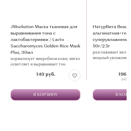
JMsolution Маска тканевая для
НатурВита Beauty
выравнивания тона с
альгинатная+гел
лактобактериями / Lacto
суперувлажнение
Saccharomyces Golden Rice Mask
50г/2.5г
Plus, 30мл
разглаживает мелки
мощный увлажняющ
нормализует микробиом кожи, мягко
осветляет и выравнивает тон
140 руб.
196 р
245 ру
В КОРЗИНУ
В КОР