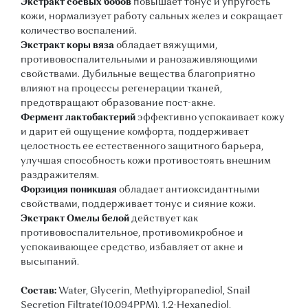
Экстракт соевых бобов
повышает тонус и упругость
кожи, нормализует работу сальных желез и сокращает
количество воспалений.
Экстракт коры вяза
обладает вяжущими,
противовоспалительными и ранозаживляющими
свойствами. Дубильные вещества благоприятно
влияют на процессы регенерации тканей,
предотвращают образование пост-акне.
Фермент лактобактерий
эффективно успокаивает кожу
и дарит ей ощущение комфорта, поддерживает
целостность ее естественного защитного барьера,
улучшая способность кожи противостоять внешним
раздражителям.
Форзиция поникшая
обладает антиоксидантными
свойствами, поддерживает тонус и сияние кожи.
Экстракт Омелы белой
действует как
противовоспалительное, противомикробное и
успокаивающее средство, избавляет от акне и
высыпаний.
Состав:
Water, Glycerin, Methyipropanediol, Snail
Secretion Filtrate(10,094PPM), 1,2-Hexanediol,