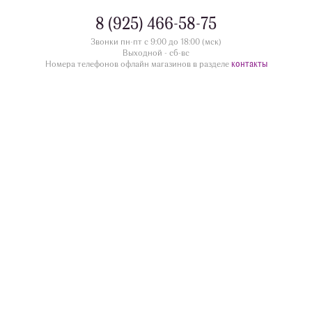
8 (925) 466-58-75
Звонки пн-пт с 9:00 до 18:00 (мск)
Выходной - сб-вс
контакты
Номера телефонов офлайн магазинов в разделе
divua.ru
©
Принимаем к оплате
Следите за нами
Контакты
г. Жуковский ул.Дугина 28/12, этаж 1