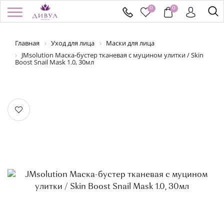
0
0
Главная
Уход для лица
Маски для лица
/
Регистрация
Войти
Здравствуйте! Что вы ищете?
JMsolution Маска-бустер тканевая с муцином улитки / Skin
Boost Snail Mask 1.0, 30мл
КАТАЛОГ
БРЕНДЫ
УСПЕЙ КУПИТЬ
АКЦИИ
НОВИНКИ
ПОДАРОЧНЫЕ СЕРТИФИКАТЫ
ДОСТАВКА И ОПЛАТА