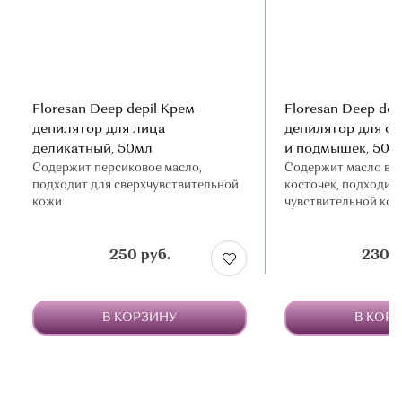
Floresan Deep depil Крем-
Floresan Deep dep
депилятор для лица
депилятор для об
деликатный, 50мл
и подмышек, 50м
Содержит персиковое масло,
Содержит масло ви
подходит для сверхчувствительной
косточек, подходит 
кожи
чувствительной ко
250 руб.
230 р
В КОРЗИНУ
В КОР