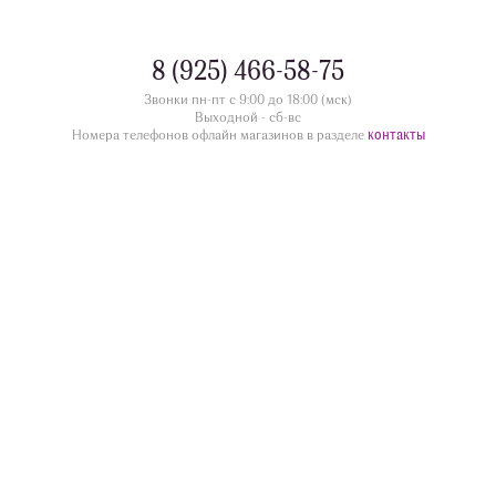
8 (925) 466-58-75
Звонки пн-пт с 9:00 до 18:00 (мск)
Выходной - сб-вс
контакты
Номера телефонов офлайн магазинов в разделе
divua.ru
©
Принимаем к оплате
Следите за нами
Контакты
г. Жуковский ул.Дугина 28/12, этаж 1