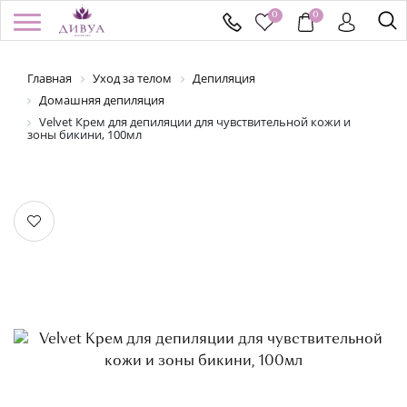
0
0
Главная
Уход за телом
Депиляция
/
Регистрация
Войти
Здравствуйте! Что вы ищете?
Домашняя депиляция
Velvet Крем для депиляции для чувствительной кожи и
зоны бикини, 100мл
КАТАЛОГ
БРЕНДЫ
УСПЕЙ КУПИТЬ
АКЦИИ
НОВИНКИ
ПОДАРОЧНЫЕ СЕРТИФИКАТЫ
ДОСТАВКА И ОПЛАТА