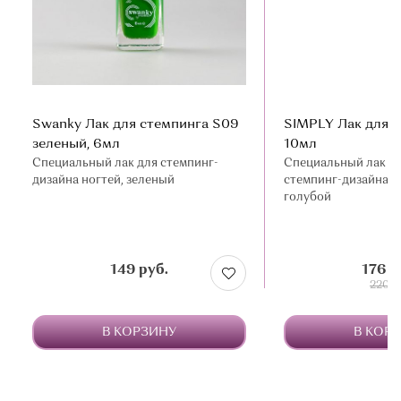
Swanky Лак для стемпинга S09
SIMPLY Лак для с
зеленый, 6мл
10мл
Специальный лак для стемпинг-
Специальный лак д
дизайна ногтей, зеленый
стемпинг-дизайна но
голубой
149 руб.
176 р
220 р
В КОРЗИНУ
В КОР