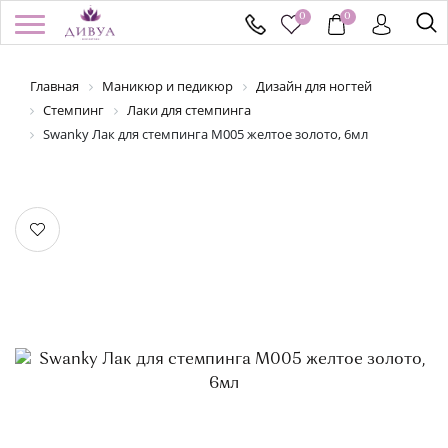
0
0
Главная
Маникюр и педикюр
Дизайн для ногтей
/
Регистрация
Войти
Здравствуйте! Что вы ищете?
Стемпинг
Лаки для стемпинга
Swanky Лак для стемпинга M005 желтое золото, 6мл
КАТАЛОГ
БРЕНДЫ
УСПЕЙ КУПИТЬ
АКЦИИ
НОВИНКИ
ПОДАРОЧНЫЕ СЕРТИФИКАТЫ
ДОСТАВКА И ОПЛАТА