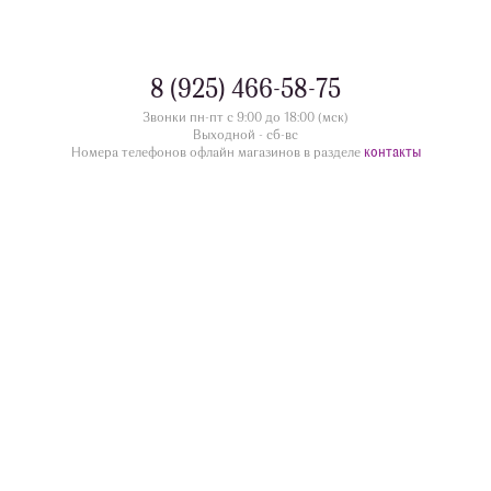
8 (925) 466-58-75
Звонки пн-пт с 9:00 до 18:00 (мск)
Выходной - сб-вс
контакты
Номера телефонов офлайн магазинов в разделе
divua.ru
©
Принимаем к оплате
Следите за нами
Контакты
г. Жуковский ул.Дугина 28/12, этаж 1