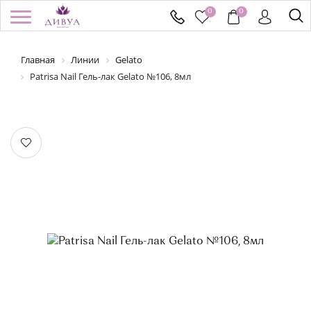
0
0
Главная
Линии
Gelato
/
Регистрация
Войти
Здравствуйте! Что вы ищете?
Patrisa Nail Гель-лак Gelato №106, 8мл
КАТАЛОГ
БРЕНДЫ
УСПЕЙ КУПИТЬ
АКЦИИ
НОВИНКИ
ПОДАРОЧНЫЕ СЕРТИФИКАТЫ
ДОСТАВКА И ОПЛАТА