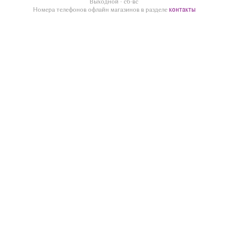
Выходной - сб-вс
контакты
Номера телефонов офлайн магазинов в разделе
divua.ru
©
Принимаем к оплате
Следите за нами
Контакты
г. Жуковский ул.Дугина 28/12, этаж 1
Информация