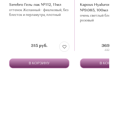
Serebro Гель-лак №112, 11мл
Kapous Hyaluroni
оттенок Желанный - фиалковый, без
№9.085, 100мл
блесток и перламутра, плотный
очень светлый бло
розовый
315 руб.
369 р
410 ру
В КОРЗИНУ
В КОР