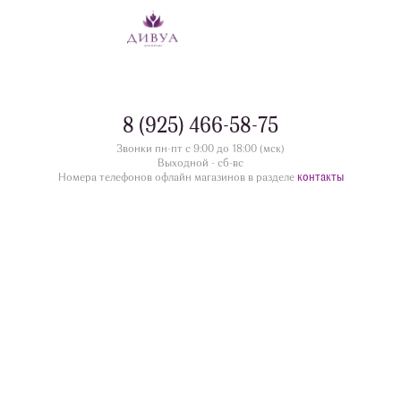
8 (925) 466-58-75
Звонки пн-пт с 9:00 до 18:00 (мск)
Выходной - сб-вс
контакты
Номера телефонов офлайн магазинов в разделе
divua.ru
©
Принимаем к оплате
Следите за нами