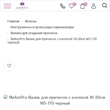
0
0
Главная
Волосы
/
Регистрация
Войти
Здравствуйте! Что вы ищете?
Инструменты и аксессуары парикмахера
Валики для создания причесок
КАТАЛОГ
MelonPro Валик для причесок с кнопкой 18-20см MS-170
черный
БРЕНДЫ
УСПЕЙ КУПИТЬ
АКЦИИ
НОВИНКИ
ПОДАРОЧНЫЕ СЕРТИФИКАТЫ
ДОСТАВКА И ОПЛАТА