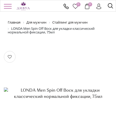
0
0
Главная
Для мужчин
Стайлинг для мужчин
/
Регистрация
Войти
Здравствуйте! Что вы ищете?
LONDA Men Spin Off Воск для укладки классический
нормальной фиксации, 75мл
КАТАЛОГ
БРЕНДЫ
УСПЕЙ КУПИТЬ
АКЦИИ
НОВИНКИ
ПОДАРОЧНЫЕ СЕРТИФИКАТЫ
ДОСТАВКА И ОПЛАТА