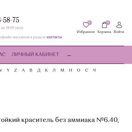
6-58-75
0
0
 до 18:00 (мск)
Избранное
Корзина
Войти
контакты
офлайн магазинов в разделе
АС
ЛИЧНЫЙ КАБИНЕТ
...
W
Y
Z
А
В
Д
К
Л
М
Н
О
С
Ч
тойкий краситель без аммиака №6.40,