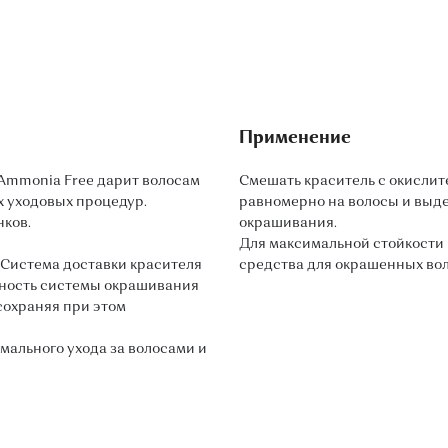
Применение
Ammonia Free дарит волосам
Смешать краситель с окислите
х уходовых процедур.
равномерно на волосы и выде
нков.
окрашивания.
Для максимальной стойкости 
Система доставки красителя
средства для окрашенных воло
вность системы окрашивания
сохраняя при этом
мального ухода за волосами и