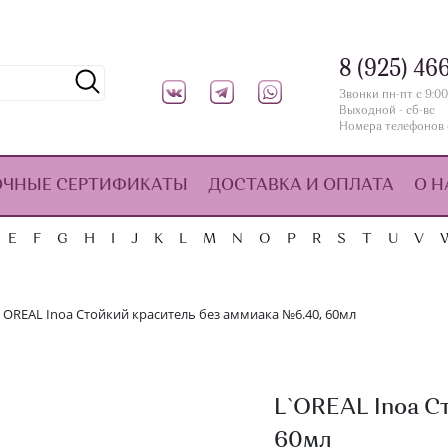
8 (925) 46
Звонки пн-пт с 9:00
Выходной - сб-вс
Номера телефонов 
ОЧНЫЕ СЕРТИФИКАТЫ
ДОСТАВКА И ОПЛАТА
О Н
E
F
G
H
I
J
K
L
M
N
O
P
R
S
T
U
V
`OREAL Inoa Стойкий краситель без аммиака №6.40, 60мл
L`OREAL Inoa С
60мл