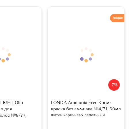
Акция
-7%
IGHT Olio
LONDA Ammonia Free Крем-
ло для
краска без аммиака №4/71, 60мл
олос №8/77,
шатен коричнево-пепельный