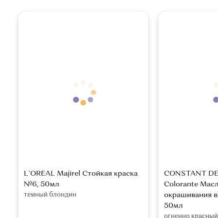
L`OREAL Majirel Стойкая краска
CONSTANT DEL
№6, 50мл
Colorante Мас
темный блондин
окрашивания в
50мл
огненно красный