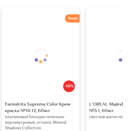
Акция
-10%
FarmaVita Suprema Color Крем-
L`OREAL Majirel Ст
краска №10.12, 60мл
№5.1, 60мл
платиновый блондин пепельно-
светлый шатен пепел
перламутровый, оттенок Mineral
Shadows Collection