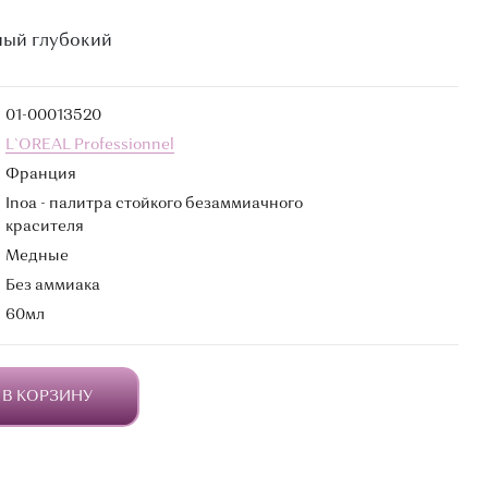
ный глубокий
01-00013520
L`OREAL Professionnel
Франция
Inoa - палитра стойкого безаммиачного
красителя
Медные
Без аммиака
60мл
В КОРЗИНУ