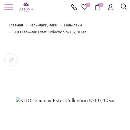
0
0
Главная
Гель-лаки, лаки
Гель-лаки
/
Регистрация
Войти
Здравствуйте! Что вы ищете?
KLIO Гель-лак Estet Collection №137, 10мл
КАТАЛОГ
БРЕНДЫ
УСПЕЙ КУПИТЬ
АКЦИИ
НОВИНКИ
ПОДАРОЧНЫЕ СЕРТИФИКАТЫ
ДОСТАВКА И ОПЛАТА