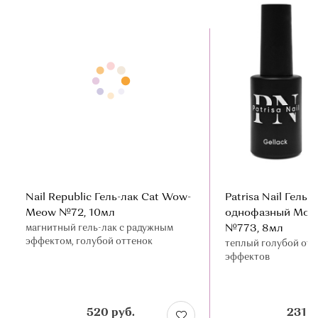
Nail Republic Гель-лак Cat Wow-
Patrisa Nail Гель-
Meow №72, 10мл
однофазный Моск
магнитный гель-лак с радужным
№773, 8мл
эффектом, голубой оттенок
теплый голубой отте
эффектов
520 руб.
231 р