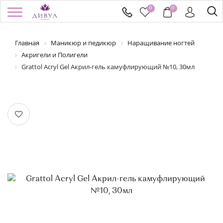
0
0
Главная
Маникюр и педикюр
Наращивание ногтей
/
Регистрация
Войти
Здравствуйте! Что вы ищете?
Акригели и Полигели
Grattol Acryl Gel Акрил-гель камуфлирующий №10, 30мл
КАТАЛОГ
БРЕНДЫ
УСПЕЙ КУПИТЬ
АКЦИИ
НОВИНКИ
ПОДАРОЧНЫЕ СЕРТИФИКАТЫ
ДОСТАВКА И ОПЛАТА