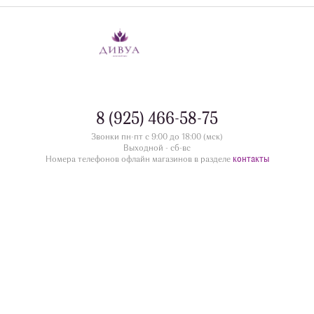
8 (925) 466-58-75
Звонки пн-пт с 9:00 до 18:00 (мск)
Выходной - сб-вс
контакты
Номера телефонов офлайн магазинов в разделе
divua.ru
©
Принимаем к оплате
Следите за нами