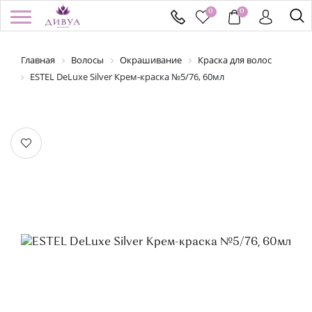
0
0
Главная
Волосы
Окрашивание
Краска для волос
/
Регистрация
Войти
Здравствуйте! Что вы ищете?
ESTEL DeLuxe Silver Крем-краска №5/76, 60мл
КАТАЛОГ
БРЕНДЫ
УСПЕЙ КУПИТЬ
АКЦИИ
НОВИНКИ
ПОДАРОЧНЫЕ СЕРТИФИКАТЫ
ДОСТАВКА И ОПЛАТА