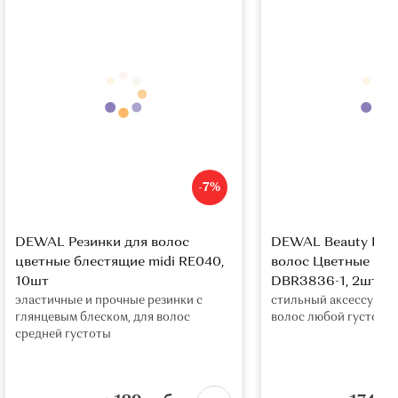
-7%
DEWAL Резинки для волос
DEWAL Beauty Рези
цветные блестящие midi RЕ040,
волос Цветные куб
10шт
DBR3836-1, 2шт
эластичные и прочные резинки с
стильный аксессуар д
глянцевым блеском, для волос
волос любой густоты
средней густоты