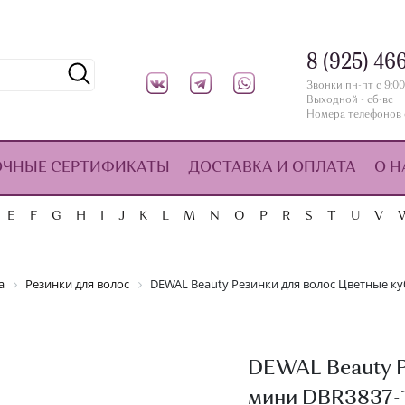
8 (925) 46
Звонки пн-пт с 9:00
Выходной - сб-вс
Номера телефонов 
ОЧНЫЕ СЕРТИФИКАТЫ
ДОСТАВКА И ОПЛАТА
О Н
E
F
G
H
I
J
K
L
M
N
O
P
R
S
T
U
V
а
Резинки для волос
DEWAL Beauty Резинки для волос Цветные ку
DEWAL Beauty Р
мини DBR3837-1