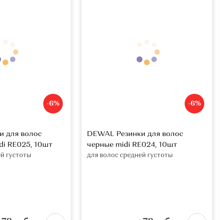
-6%
-6%
 для волос
DEWAL Резинки для волос
di RE025, 10шт
черные midi RE024, 10шт
ей густоты
для волос средней густоты