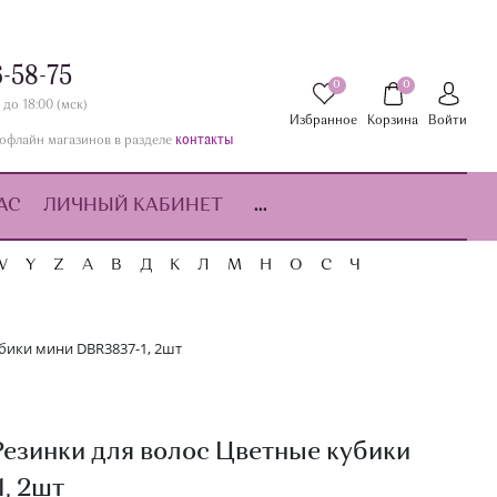
6-58-75
0
0
 до 18:00 (мск)
Избранное
Корзина
Войти
контакты
офлайн магазинов в разделе
АС
ЛИЧНЫЙ КАБИНЕТ
...
W
Y
Z
А
В
Д
К
Л
М
Н
О
С
Ч
бики мини DBR3837-1, 2шт
езинки для волос Цветные кубики
, 2шт