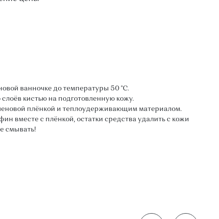
овой ванночке до температуры 50 °С.
 слоёв кистью на подготовленную кожу.
леновой плёнкой и теплоудерживающим материалом.
фин вместе с плёнкой, остатки средства удалить с кожи
е смывать!