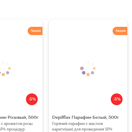
Акция
Акция
-5%
-5%
фин Розовый, 500г
Depilflax Парафин Белый, 500г
 с ароматом розы
Горячий парафин с маслом
SPA-процедур
карите(ши) для проведения SPA-