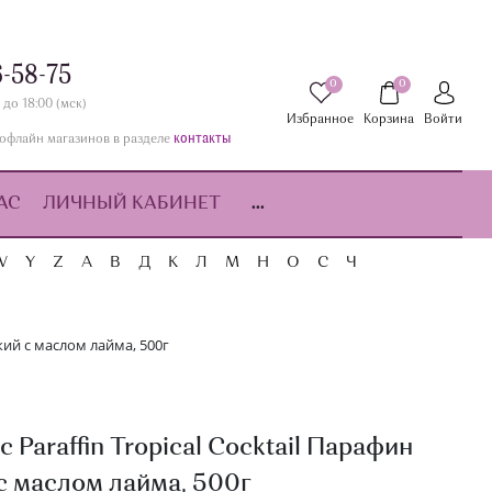
6-58-75
0
0
 до 18:00 (мск)
Избранное
Корзина
Войти
контакты
офлайн магазинов в разделе
АС
ЛИЧНЫЙ КАБИНЕТ
...
W
Y
Z
А
В
Д
К
Л
М
Н
О
С
Ч
ский с маслом лайма, 500г
 Paraffin Tropical Cocktail Парафин
с маслом лайма, 500г