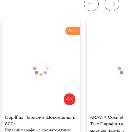
Акция
-5%
Depilflax Парафин Шоколадный,
ARAVIA Cosmetic Pa
500г
Tree Парафин косм
Горячий парафин с ароматом какао
маслом чайного де