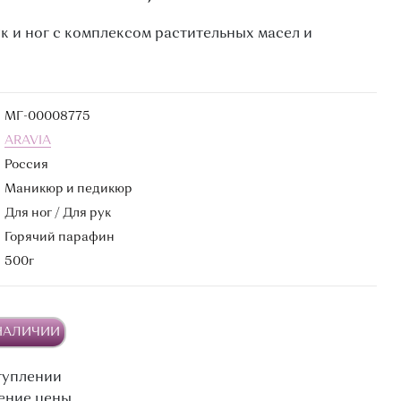
к и ног с комплексом растительных масел и
МГ-00008775
ARAVIA
Россия
Маникюр и педикюр
Для ног / Для рук
Горячий парафин
500г
 НАЛИЧИИ
туплении
ение цены