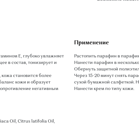
Применение
амином Е, глубоко увлажняет
Растопить парафин в парафин
щее в состав, тонизирует и
Нанести парафин в несколько
Обернуть защитной полиэти
 кожа становится более
Через 15-20 минут снять пара
баланс кожи и образует
сухой бумажной салфеткой. Н
сопротивление негативным
Нанести крем по типу кожи.
a Oil, Citrus latifolia Oil,