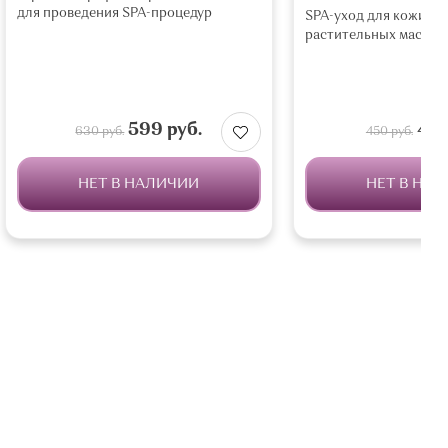
для проведения SPA-процедур
SPA-уход для кожи но
растительных масел и
599 руб.
419
630 руб.
450 руб.
НЕТ В НАЛИЧИИ
НЕТ В НА