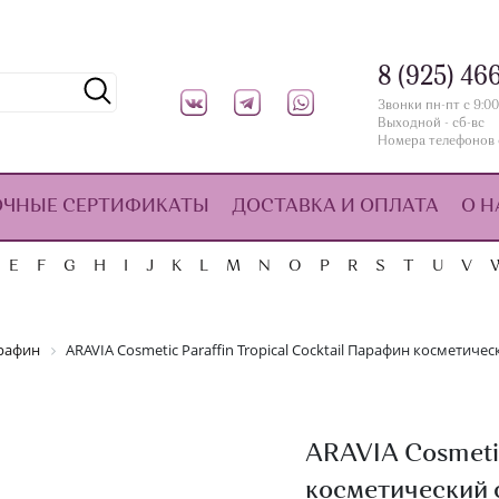
8 (925) 46
Звонки пн-пт с 9:00
Выходной - сб-вс
Номера телефонов 
ОЧНЫЕ СЕРТИФИКАТЫ
ДОСТАВКА И ОПЛАТА
О Н
E
F
G
H
I
J
K
L
M
N
O
P
R
S
T
U
V
рафин
ARAVIA Cosmetic Paraffin Tropical Cocktail Парафин косметиче
ARAVIA Cosmetic
косметический 