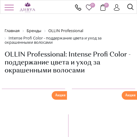
0
0
/
Регистрация
Войти
Здравствуйте! Что вы ищете?
Главная
Бренды
OLLIN Professional
Intense Profi Color - поддержание цвета и уход за
окрашенными волосами
КАТАЛОГ
OLLIN Professional: Intense Profi Color -
поддержание цвета и уход за
БРЕНДЫ
окрашенными волосами
УСПЕЙ КУПИТЬ
АКЦИИ
Акция
Акция
НОВИНКИ
ПОДАРОЧНЫЕ СЕРТИФИКАТЫ
ДОСТАВКА И ОПЛАТА