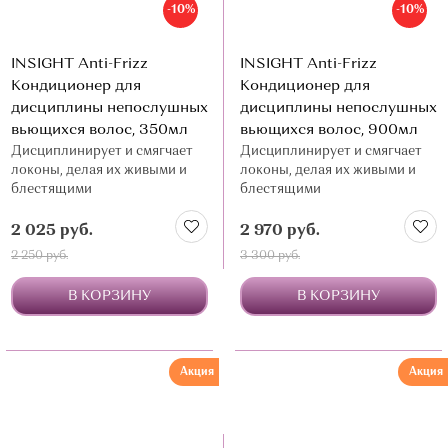
-10%
-10%
О МАГАЗИНЕ
КОНТАКТЫ
INSIGHT Anti-Frizz
INSIGHT Anti-Frizz
Кондиционер для
Кондиционер для
дисциплины непослушных
дисциплины непослушных
вьющихся волос, 350мл
вьющихся волос, 900мл
Дисциплинирует и смягчает
Дисциплинирует и смягчает
локоны, делая их живыми и
локоны, делая их живыми и
блестящими
блестящими
2 025 руб.
2 970 руб.
2 250 руб.
3 300 руб.
В КОРЗИНУ
В КОРЗИНУ
Акция
Акция