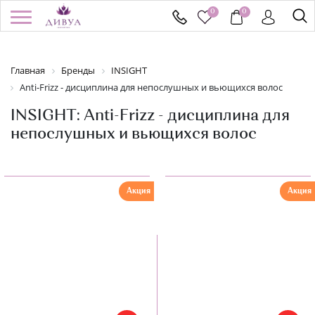
0
0
/
Регистрация
Войти
Здравствуйте! Что вы ищете?
Главная
Бренды
INSIGHT
Anti-Frizz - дисциплина для непослушных и вьющихся волос
КАТАЛОГ
INSIGHT: Anti-Frizz - дисциплина для
непослушных и вьющихся волос
БРЕНДЫ
УСПЕЙ КУПИТЬ
Акция
Акция
АКЦИИ
НОВИНКИ
ПОДАРОЧНЫЕ СЕРТИФИКАТЫ
ДОСТАВКА И ОПЛАТА