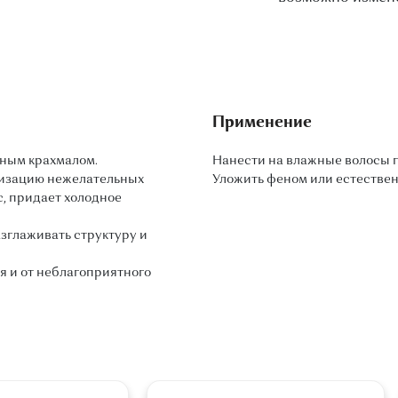
Применение
зным крахмалом.
Нанести на влажные волосы п
лизацию нежелательных
Уложить феном или естестве
с, придает холодное
азглаживать структуру и
 и от неблагоприятного