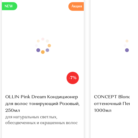
NEW
Акция
-7%
OLLIN Pink Dream Кондиционер
CONCEPT Blond Ба
для волос тонирующий Розовый,
оттеночный Пепел
250мл
1000мл
для натуральных светлых,
обесцвеченных и окрашенных волос