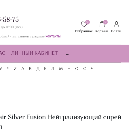
6-58-75
0
0
 до 18:00 (мск)
Избранное
Корзина
Войти
контакты
офлайн магазинов в разделе
АС
ЛИЧНЫЙ КАБИНЕТ
...
W
Y
Z
А
В
Д
К
Л
М
Н
О
С
Ч
air Silver Fusion Нейтрализующий спрей
л