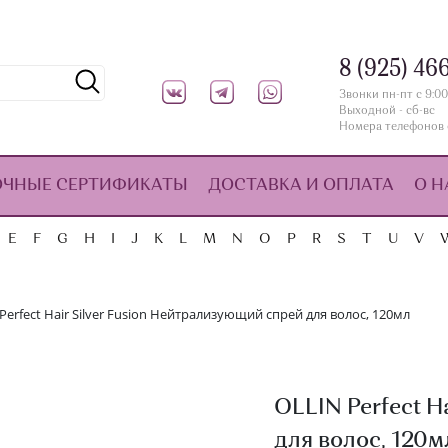
8 (925) 46
Звонки пн-пт с 9:00
Выходной - сб-вс
Номера телефонов 
ОЧНЫЕ СЕРТИФИКАТЫ
ДОСТАВКА И ОПЛАТА
О Н
E
F
G
H
I
J
K
L
M
N
O
P
R
S
T
U
V
Perfect Hair Silver Fusion Нейтрализующий спрей для волос, 120мл
OLLIN Perfect H
для волос, 120м