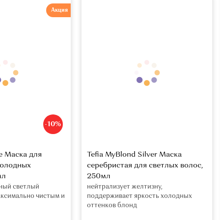
Акция
-10%
e Маска для
Tefia MyBlond Silver Маска
холодных
серебристая для светлых волос,
мл
250мл
ный светлый
нейтрализует желтизну,
аксимально чистым и
поддерживает яркость холодных
оттенков блонд