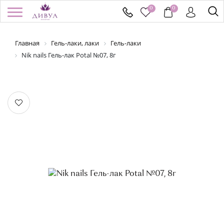
0
0
Главная
Гель-лаки, лаки
Гель-лаки
/
Регистрация
Войти
Здравствуйте! Что вы ищете?
Nik nails Гель-лак Potal №07, 8г
КАТАЛОГ
БРЕНДЫ
УСПЕЙ КУПИТЬ
АКЦИИ
НОВИНКИ
ПОДАРОЧНЫЕ СЕРТИФИКАТЫ
ДОСТАВКА И ОПЛАТА