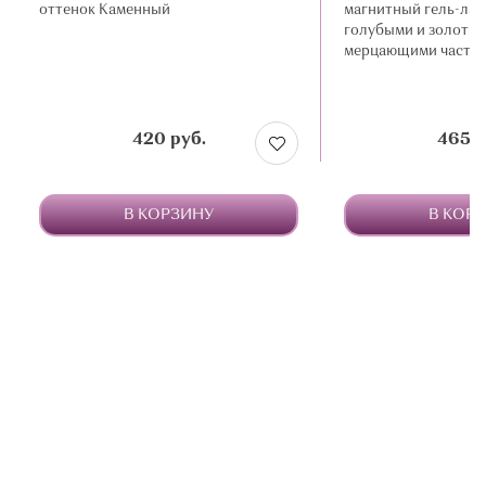
оттенок Каменный
магнитный гель-лак
голубыми и золоти
мерцающими части
420 руб.
465 р
В КОРЗИНУ
В КОР