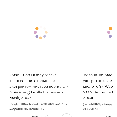
JMsolution Disney Маска
JMsolution Маска
тканевая питательная с
ультратонкая с г
экстрактом листьев периллы /
кислотой / Water
Nourishing Perilla Frutescens
S.O.S. Ampoule Hy
Mask, 30мл
30мл
подтягивает, разглаживает мелкие
увлажняет, замедля
морщинки, подавляет
старения
воспаления, антисептическое