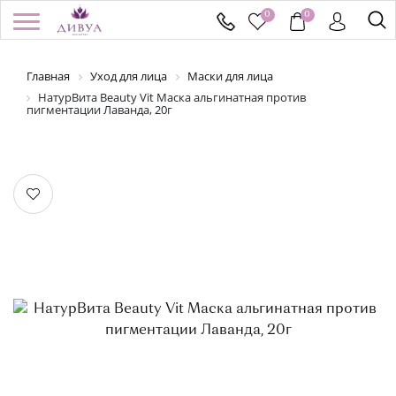
0
0
Главная
Уход для лица
Маски для лица
/
Регистрация
Войти
Здравствуйте! Что вы ищете?
НатурВита Beauty Vit Маска альгинатная против
пигментации Лаванда, 20г
КАТАЛОГ
БРЕНДЫ
УСПЕЙ КУПИТЬ
АКЦИИ
НОВИНКИ
ПОДАРОЧНЫЕ СЕРТИФИКАТЫ
ДОСТАВКА И ОПЛАТА