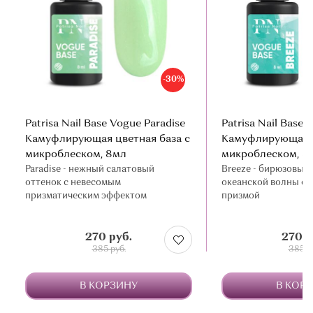
-30%
Patrisa Nail Base Vogue Paradise
Patrisa Nail Base 
Камуфлирующая цветная база с
Камуфлирующая ц
микроблеском, 8мл
микроблеском, 8
Paradise - нежный салатовый
Breeze - бирюзовый
оттенок с невесомым
океанской волны с
призматическим эффектом
призмой
270 руб.
270 р
385 руб.
385 р
В КОРЗИНУ
В КОР