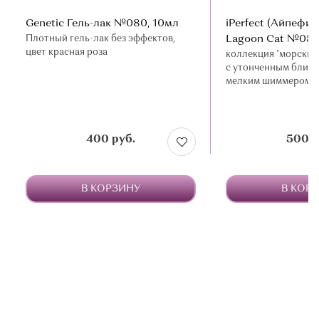
Genetic Гель-лак №080, 10мл
iPerfect (Айпефик
Плотный гель-лак без эффектов,
Lagoon Cat №05, 
цвет красная роза
коллекция "морских"
с утонченным блик
мелким шиммером
400 руб.
500 р
В КОРЗИНУ
В КОР