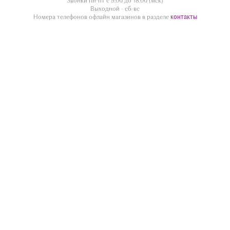
Звонки пн-пт с 9:00 до 18:00 (мск)
Выходной - сб-вс
контакты
Номера телефонов офлайн магазинов в разделе
divua.ru
©
Принимаем к оплате
Следите за нами
Контакты
г. Жуковский ул.Дугина 28/12, этаж 1
Информация