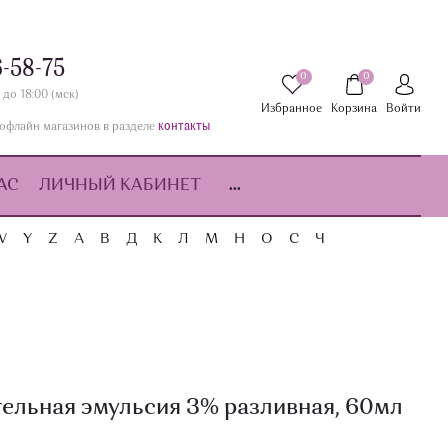
6-58-75
0
0
 до 18:00 (мск)
Избранное
Корзина
Войти
контакты
офлайн магазинов в разделе
АС
ЛИЧНЫЙ КАБИНЕТ
...
W
Y
Z
А
В
Д
К
Л
М
Н
О
С
Ч
льная эмульсия 3% разливная, 60мл