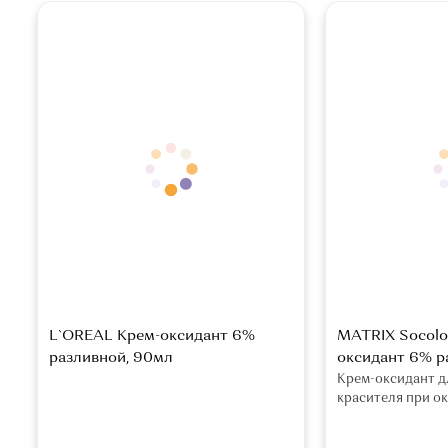
L`OREAL Крем-оксидант 6%
MATRIX Socolo
разливной, 90мл
оксидант 6% р
Крем-оксидант д
красителя при о