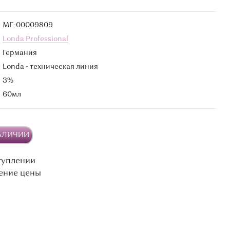
МГ-00009809
Londa Professional
Германия
Londa - техническая линия
3%
60мл
НАЛИЧИИ
туплении
ение цены