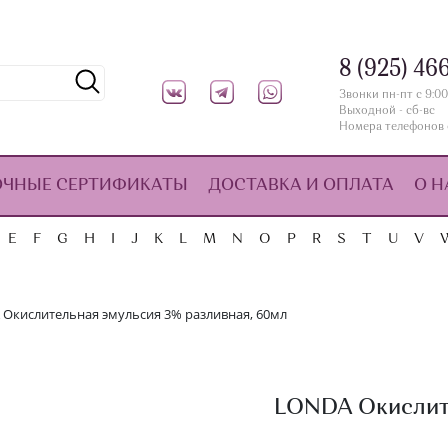
8 (925) 46
Звонки пн-пт с 9:00
Выходной - сб-вс
Номера телефонов 
ОЧНЫЕ СЕРТИФИКАТЫ
ДОСТАВКА И ОПЛАТА
О Н
E
F
G
H
I
J
K
L
M
N
O
P
R
S
T
U
V
Окислительная эмульсия 3% разливная, 60мл
LONDA Окислите