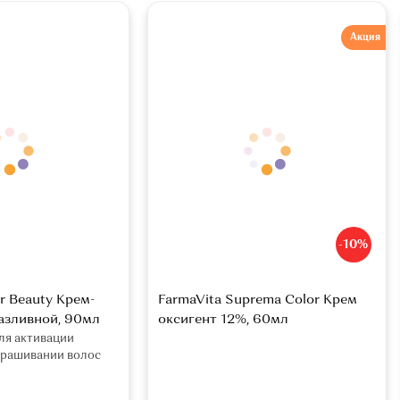
Акция
-10%
r Beauty Крем-
FarmaVita Suprema Color Крем
азливной, 90мл
оксигент 12%, 60мл
ля активации
крашивании волос