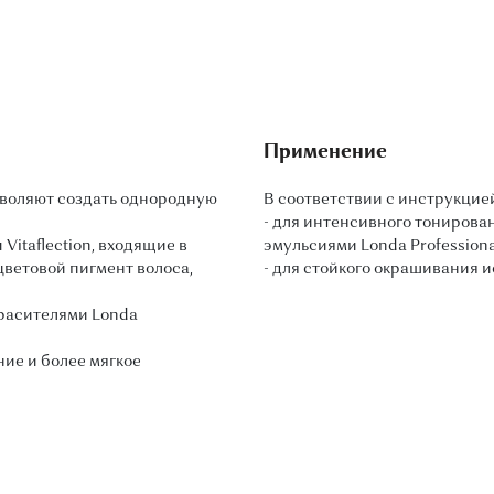
Применение
воляют создать однородную
В соответствии с инструкцией
- для интенсивного тониров
itaflection, входящие в
эмульсиями Londa Professiona
 цветовой пигмент волоса,
- для стойкого окрашивания и
расителями Londa
ие и более мягкое