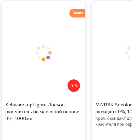
Акция
-7%
Schwarzkopf Igora Лосьон-
MATRIX Socolor Be
окислитель на масляной основе
оксидант 9%, 1000
3%, 1000мл
Крем-оксидант для а
красителя при окраш