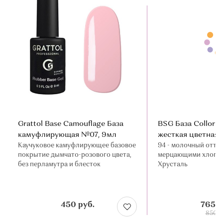
Grattol Base Camouflage База
BSG База Collorat
камуфлирующая №07, 9мл
жесткая цветная
Каучуковое камуфлирующее базовое
94 - молочный оттен
покрытие дымчато-розового цвета,
мерцающими хлопья
без перламутра и блесток
Хрусталь
450 руб.
765 р
850 р