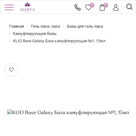
0
0
Главная
Гель-лаки, лаки
Базы для гель-лака
/
Регистрация
Войти
Здравствуйте! Что вы ищете?
Камуфлирующие базы
KLIO Base Galaxy База камуфлирующая №1, 15мл
КАТАЛОГ
БРЕНДЫ
УСПЕЙ КУПИТЬ
АКЦИИ
НОВИНКИ
ПОДАРОЧНЫЕ СЕРТИФИКАТЫ
ДОСТАВКА И ОПЛАТА