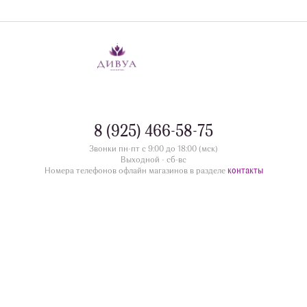
8 (925) 466-58-75
Звонки пн-пт с 9:00 до 18:00 (мск)
Выходной - сб-вс
контакты
Номера телефонов офлайн магазинов в разделе
divua.ru
©
Принимаем к оплате
Следите за нами