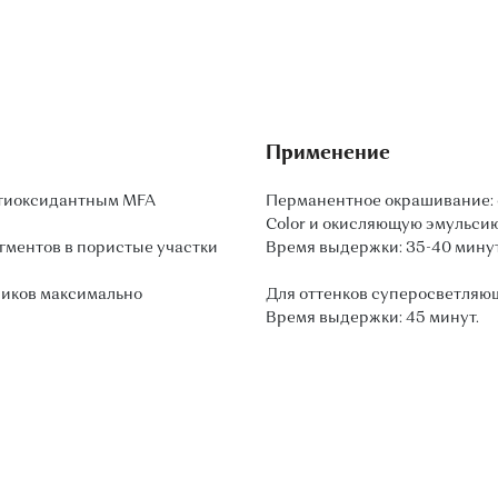
Применение
нтиоксидантным MFA
Перманентное окрашивание: с
Color и окисляющую эмульсию
ментов в пористые участки
Время выдержки: 35-40 минут
чиков максимально
Для оттенков суперосветляющ
Время выдержки: 45 минут.