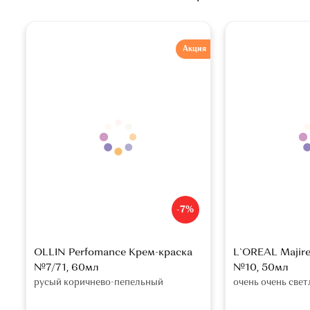
Акция
-7%
OLLIN Perfomance Крем-краска
L`OREAL Majire
№7/71, 60мл
№10, 50мл
русый коричнево-пепельный
очень очень све