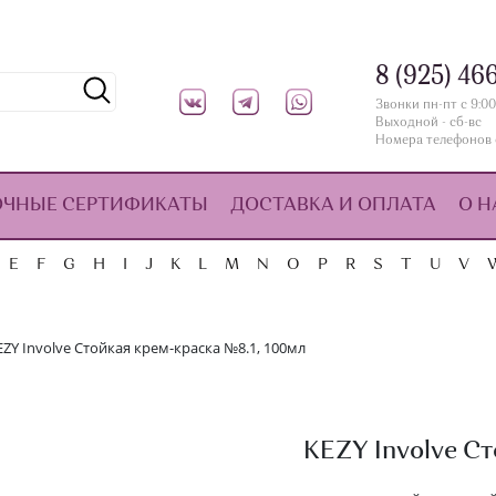
8 (925) 46
Звонки пн-пт с 9:00
Выходной - сб-вс
Номера телефонов 
ОЧНЫЕ СЕРТИФИКАТЫ
ДОСТАВКА И ОПЛАТА
О Н
E
F
G
H
I
J
K
L
M
N
O
P
R
S
T
U
V
EZY Involve Стойкая крем-краска №8.1, 100мл
KEZY Involve Ст