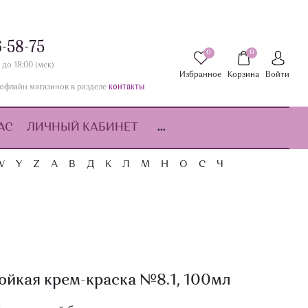
6-58-75
0
0
 до 18:00 (мск)
Избранное
Корзина
Войти
контакты
офлайн магазинов в разделе
АС
ЛИЧНЫЙ КАБИНЕТ
...
W
Y
Z
А
В
Д
К
Л
М
Н
О
С
Ч
ойкая крем-краска №8.1, 100мл