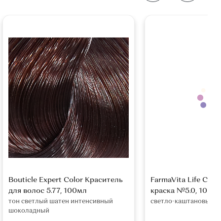
Bouticle Expert Color Краситель
FarmaVita Life Colo
для волос 5.77, 100мл
краска №5.0, 100м
тон светлый шатен интенсивный
светло-каштановый
шоколадный