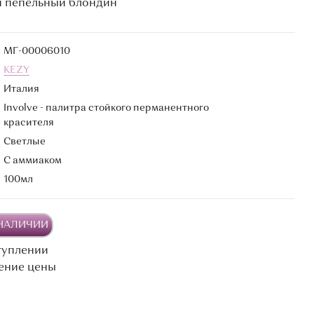
й пепельный блондин
МГ-00006010
KEZY
Италия
Involve - палитра стойкого перманентного
красителя
Светлые
С аммиаком
100мл
 НАЛИЧИИ
туплении
ение цены