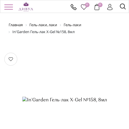
0
0
Главная
Гель-лаки, лаки
Гель-лаки
/
Регистрация
Войти
Здравствуйте! Что вы ищете?
In'Garden Гель-лак X-Gel №158, 8мл
КАТАЛОГ
БРЕНДЫ
УСПЕЙ КУПИТЬ
АКЦИИ
НОВИНКИ
ПОДАРОЧНЫЕ СЕРТИФИКАТЫ
ДОСТАВКА И ОПЛАТА