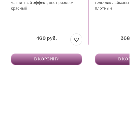
магнитный эффект, цвет розово-
гель-лак лаймовый 
красный
плотный
460 руб.
368 р
В КОРЗИНУ
В КОР