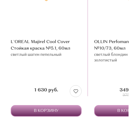
L`OREAL Majirel Cool Cover
OLLIN Perfomance
Стойкая краска №5.1, 60мл
№10/73, 60мл
светлый шатен пепельный
светлый блондин ко
золотистый
1 630 руб.
349 р
375 р
В КОРЗИНУ
В КОР