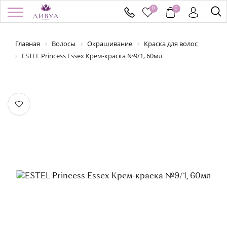
0
0
Главная
Волосы
Окрашивание
Краска для волос
/
Регистрация
Войти
Здравствуйте! Что вы ищете?
ESTEL Princess Essex Крем-краска №9/1, 60мл
КАТАЛОГ
БРЕНДЫ
УСПЕЙ КУПИТЬ
АКЦИИ
НОВИНКИ
ПОДАРОЧНЫЕ СЕРТИФИКАТЫ
ДОСТАВКА И ОПЛАТА