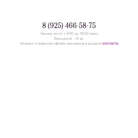
8 (925) 466-58-75
Звонки пн-пт с 9:00 до 18:00 (мск)
Выходной - сб-вс
контакты
Номера телефонов офлайн магазинов в разделе
divua.ru
©
Принимаем к оплате
Следите за нами
Контакты
г. Жуковский ул.Дугина 28/12, этаж 1