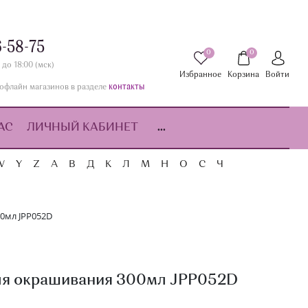
6-58-75
0
0
 до 18:00 (мск)
Избранное
Корзина
Войти
контакты
офлайн магазинов в разделе
АС
ЛИЧНЫЙ КАБИНЕТ
...
W
Y
Z
А
В
Д
К
Л
М
Н
О
С
Ч
0мл JPP052D
я окрашивания 300мл JPP052D