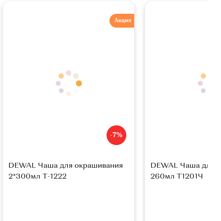
Акция
-7%
DEWAL Чаша для окрашивания
DEWAL Чаша для о
2*300мл Т-1222
260мл Т1201Ч