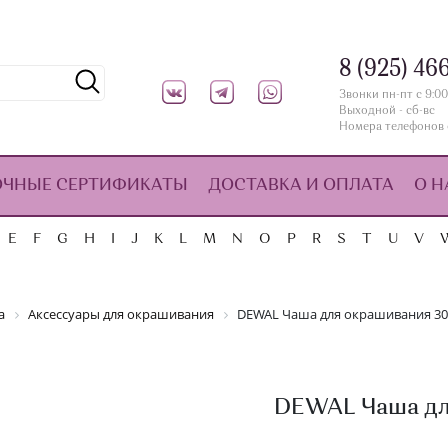
8 (925) 46
Звонки пн-пт с 9:00
Выходной - сб-вс
Номера телефонов 
ОЧНЫЕ СЕРТИФИКАТЫ
ДОСТАВКА И ОПЛАТА
О Н
E
F
G
H
I
J
K
L
M
N
O
P
R
S
T
U
V
а
Аксессуары для окрашивания
DEWAL Чаша для окрашивания 30
DEWAL Чаша дл